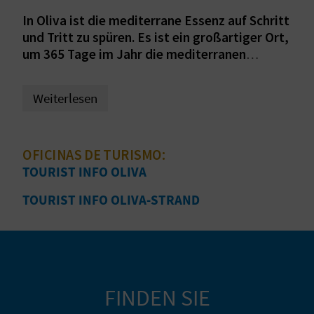
I
In Oliva ist die mediterrane Essenz auf Schritt
E
und Tritt zu spüren. Es ist ein großartiger Ort,
um 365 Tage im Jahr die mediterranen
Z
Landschaften zu genießen! Die schönen
Strände, die endlosen Berglandschaften und
U
Weiterlesen
die einladende und charmante Altstadt
R
werden Sie begeistern. Wir laden Sie ein, diese
schöne Gegend der Region Valencia
Ü
OFICINAS DE TURISMO:
kennenzulernen!
TOURIST INFO OLIVA
C
TOURIST INFO OLIVA-STRAND
K
A
G
FINDEN SIE
E