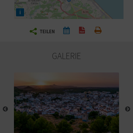
E
i
N
S
TEILEN
PDF generieren
Drucken
I
E
GALERIE
R
E
I
S
E
N