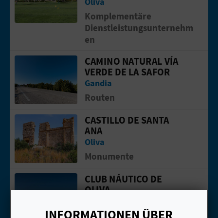
Oliva
N
Komplementäre
F
Dienstleistungsunternehm
en
U
CAMINO NATURAL VÍA
Gehen Sie auf die Seite vonCamino N
SS
VERDE DE LA SAFOR
A
Gandia
Routen
B
CASTILLO DE SANTA
D
Gehen Sie auf die Seite vonCastillo d
ANA
R
Oliva
Monumente
U
CLUB NÁUTICO DE
C
Gehen Sie auf die Seite vonClub Náuti
OLIVA
K
Oliva
INFORMATIONEN ÜBER
Nautisch