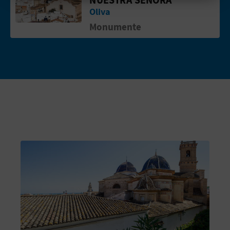
Cookies akzeptieren
E
Oliva
Monumente
A
Cookies ablehnen
N
Cookies konfigurieren
M
Weitere Informationen
E
L
D
U
N
G