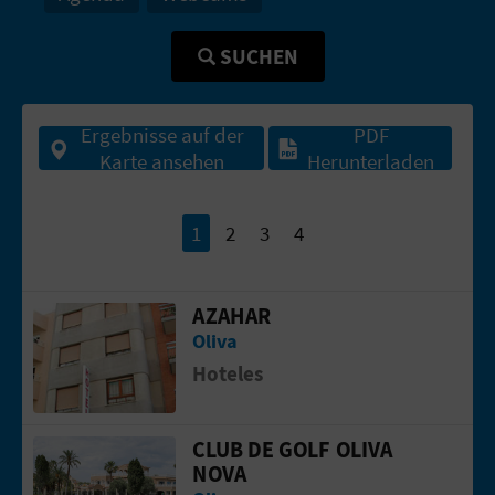
R
SUCHEN
E
C
Ergebnisse auf der
PDF
H
Karte ansehen
Herunterladen
N
1
2
3
4
E
D
AZAHAR
Gehen Sie auf die Seite vonAZAHAR
E
Oliva
I
Hoteles
N
CLUB DE GOLF OLIVA
Gehen Sie auf die Seite vonCLUB DE 
E
NOVA