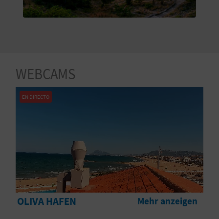
S
I
E
WEBCAMS
K
EN DIRECTO
O
M
M
E
N
OLIVA HAFEN
Mehr anzeigen
S