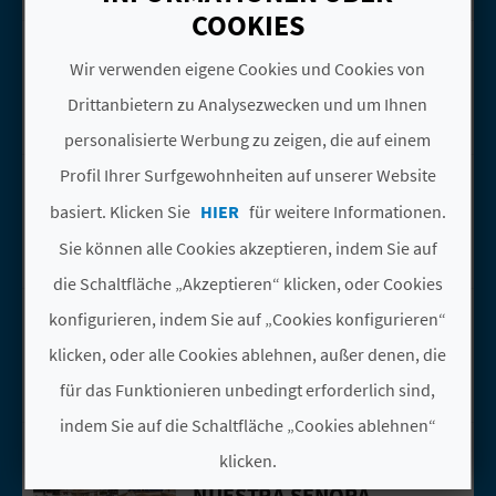
COOKIES
EL SEQUER
Gehen Sie auf die Seite vonEL SEQUER
Wir verwenden eigene Cookies und Cookies von
Oliva
G
Casas rurales
Drittanbietern zu Analysezwecken und um Ihnen
E
personalisierte Werbung zu zeigen, die auf einem
W
FONT SALADA
Profil Ihrer Surfgewohnheiten auf unserer Website
Gehen Sie auf die Seite vonFont Salad
Oliva
E
basiert. Klicken Sie
HIER
für weitere Informationen.
Naturlandschaften
Sie können alle Cookies akzeptieren, indem Sie auf
R
die Schaltfläche „Akzeptieren“ klicken, oder Cookies
B
IGLESIA PARROQUIAL
Gehen Sie auf die Seite vonIglesia Pa
konfigurieren, indem Sie auf „Cookies konfigurieren“
DE SAN ROQUE
L
klicken, oder alle Cookies ablehnen, außer denen, die
Oliva
I
für das Funktionieren unbedingt erforderlich sind,
Monumente
indem Sie auf die Schaltfläche „Cookies ablehnen“
C
IGLESIA PARROQUIAL
Gehen Sie auf die Seite vonIglesia Pa
klicken.
DE LA ASUNCIÓN DE
H
NUESTRA SEÑORA