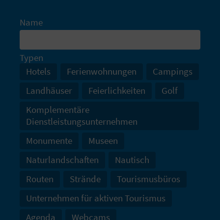
N
Name
D
A
Typen
Hotels
Ferienwohnungen
Campings
Landhäuser
Feierlichkeiten
Golf
V
Komplementäre
L
Dienstleistungsunternehmen
O
Monumente
Museen
G
Naturlandschaften
Nautisch
Routen
Strände
Tourismusbüros
B
Unternehmen für aktiven Tourismus
E
Agenda
Webcams