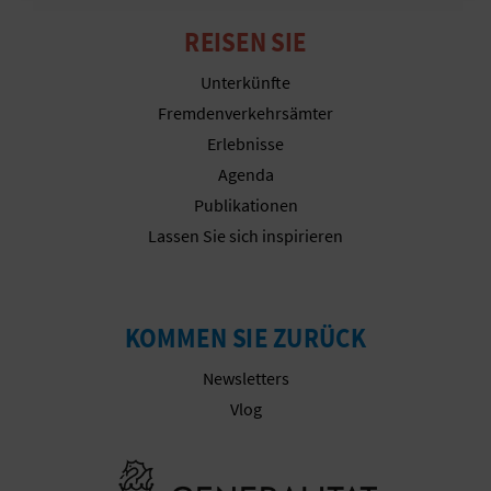
I
REISEN SIE
Cookies ablehnen
E
Unterkünfte
Z
Cookies konfigurieren
Fremdenverkehrsämter
U
Erlebnisse
Weitere Informationen
Agenda
R
Publikationen
Ü
Lassen Sie sich inspirieren
C
K
KOMMEN SIE ZURÜCK
Newsletters
A
Vlog
G
Besuchen Sie
E