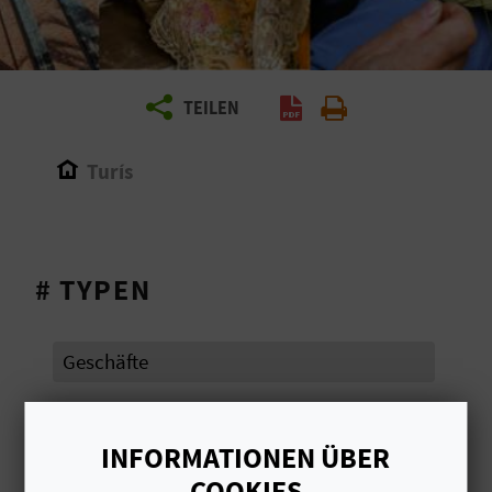
E
N
S
TEILEN
I
Turís
E
R
# TYPEN
E
I
Geschäfte
S
E
INFORMATIONEN ÜBER
# GEBIET MIT GROSSEM
N
TOURISTENSTROM
COOKIES