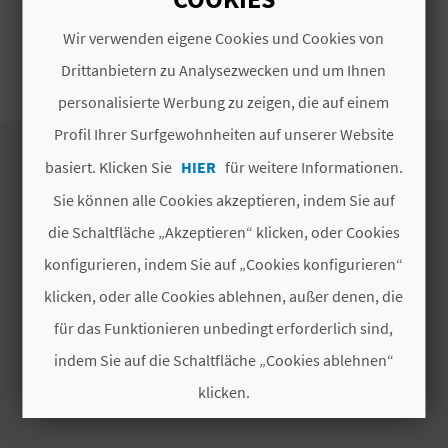
S
Wir verwenden eigene Cookies und Cookies von
ZGAT SAISONAL
I
Drittanbietern zu Analysezwecken und um Ihnen
personalisierte Werbung zu zeigen, die auf einem
E
Profil Ihrer Surfgewohnheiten auf unserer Website
basiert. Klicken Sie
HIER
für weitere Informationen.
K
Sie können alle Cookies akzeptieren, indem Sie auf
ENTDECKEN SIE
O
die Schaltfläche „Akzeptieren“ klicken, oder Cookies
Reiserouten
M
konfigurieren, indem Sie auf „Cookies konfigurieren“
Natur
klicken, oder alle Cookies ablehnen, außer denen, die
M
Kultur
für das Funktionieren unbedingt erforderlich sind,
Sports
E
indem Sie auf die Schaltfläche „Cookies ablehnen“
Gastronomie
N
klicken.
Webcams
S
Cookies akzeptieren