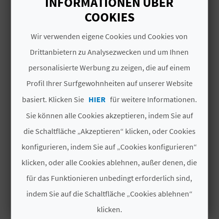
INFORMATIONEN ÜBER
I
COOKIES
E
DAS KÖNNTE SIE EBENFALLS
Wir verwenden eigene Cookies und Cookies von
Z
INTERESSIEREN
Drittanbietern zu Analysezwecken und um Ihnen
U
personalisierte Werbung zu zeigen, die auf einem
R
Profil Ihrer Surfgewohnheiten auf unserer Website
basiert. Klicken Sie
HIER
für weitere Informationen.
Ü
Sie können alle Cookies akzeptieren, indem Sie auf
C
die Schaltfläche „Akzeptieren“ klicken, oder Cookies
K
konfigurieren, indem Sie auf „Cookies konfigurieren“
klicken, oder alle Cookies ablehnen, außer denen, die
A
für das Funktionieren unbedingt erforderlich sind,
indem Sie auf die Schaltfläche „Cookies ablehnen“
G
RNA
VALENCIA CONGRESS
klicken.
E