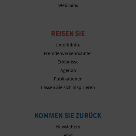
R
Webcams
E
C
REISEN SIE
H
Unterkünfte
N
Fremdenverkehrsämter
Erlebnisse
E
Agenda
D
Publikationen
Lassen Sie sich inspirieren
E
I
N
KOMMEN SIE ZURÜCK
E
Newsletters
Vlog