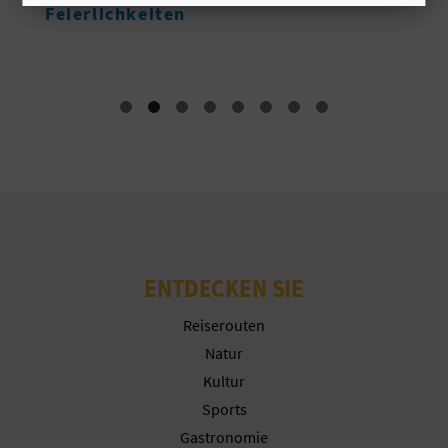
Unterkünfte
Cookies akzeptieren
N
D
Cookies ablehnen
A
Cookies konfigurieren
Weitere Informationen
V
L
O
ENTDECKEN SIE
G
Reiserouten
Natur
Kultur
B
Sports
E
Gastronomie