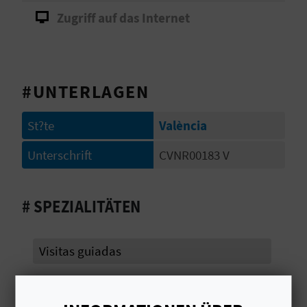
Zugriff auf das Internet
S
I
E
#UNTERLAGEN
K
St?te
València
O
Unterschrift
CVNR00183 V
M
# SPEZIALITÄTEN
M
E
Visitas guiadas
N
S