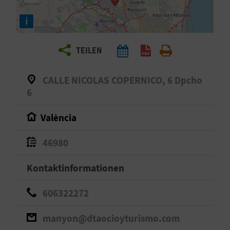
E
i
N
S
TEILEN
I
CALLE NICOLAS COPERNICO, 6 Dpcho
E
6
València
R
E
46980
I
Kontaktinformationen
S
606322272
E
manyon@dtaocioyturismo.com
N