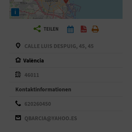
E
i
N
S
TEILEN
I
CALLE LUIS DESPUIG, 45, 45
E
València
R
46011
E
Kontaktinformationen
I
620260450
S
E
QBARCIA@YAHOO.ES
N