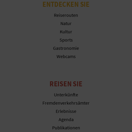
ENTDECKEN SIE
R
Reiserouten
E
Natur
C
Kultur
H
Sports
Gastronomie
N
Webcams
E
D
REISEN SIE
E
Unterkünfte
I
Fremdenverkehrsämter
N
Erlebnisse
Agenda
E
Publikationen