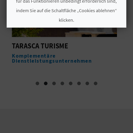
für das Funktionieren unbedingt erforderlich sind,
N
indem Sie auf die Schaltfläche „Cookies ablehnen“
klicken.
D
A
Cookies akzeptieren
MEDITERRANEO STAY
Cookies ablehnen
Unterkünfte
V
rnehmen
Cookies konfigurieren
L
O
Weitere Informationen
G
B
E