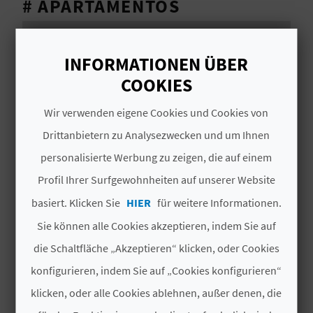
# APARTAMENTOS
I
E
Capacidad
Apartamentos
INFORMATIONEN ÜBER
Z
2
1
COOKIES
U
Wir verwenden eigene Cookies und Cookies von
R
Drittanbietern zu Analysezwecken und um Ihnen
Ü
personalisierte Werbung zu zeigen, die auf einem
DAS KÖNNTE SIE EBENFALLS
C
Profil Ihrer Surfgewohnheiten auf unserer Website
INTERESSIEREN
K
basiert. Klicken Sie
HIER
für weitere Informationen.
Sie können alle Cookies akzeptieren, indem Sie auf
die Schaltfläche „Akzeptieren“ klicken, oder Cookies
A
konfigurieren, indem Sie auf „Cookies konfigurieren“
G
klicken, oder alle Cookies ablehnen, außer denen, die
E