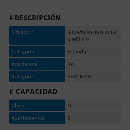
S
# DESCRIPCIÓN
I
E
Situación
Situada en un bloque
o edificio
Categoría
Estándar
K
O
Apartahotel
No
M
Kategorie
BL000039V
M
# CAPACIDAD
E
Plazas
10
N
Apartamentos
5
S