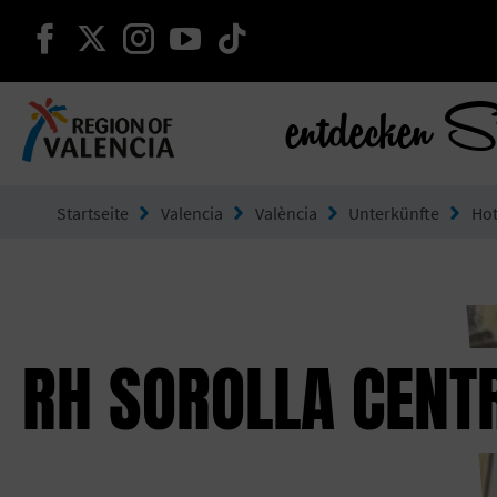
weiter auf facebook
weiter auf twitter
weiter auf instagram
weiter auf youtube
weiter auf tiktok
entdecken S
Gehe zu Comunitat Valenciana
Startseite
Valencia
València
Unterkünfte
Hot
RH SOROLLA CENT