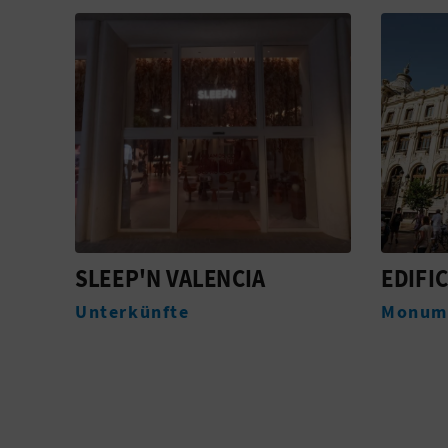
EDIFICI DE CORREUS
CORPU
VALÈN
Monumente
Feierli