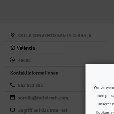
CALLE CONVENTO SANTA CLARA, 5
València
46002
Kontaktinformationen
963 523 392
Wir verwend
Ihnen perso
sorolla@hotelesrh.com
unserer W
Zugriff auf das Internet
Cookies ak