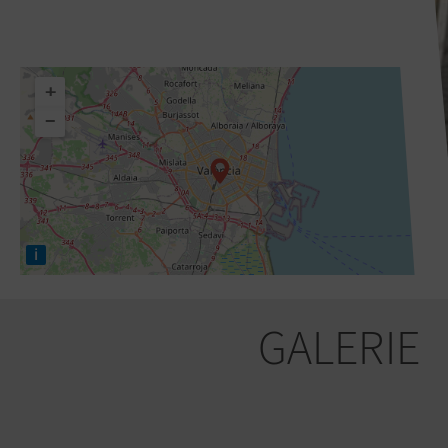
+
−
i
GALERIE