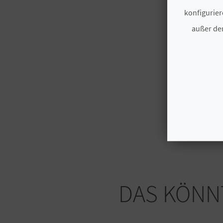
konfigurier
außer den
DAS KÖNNT