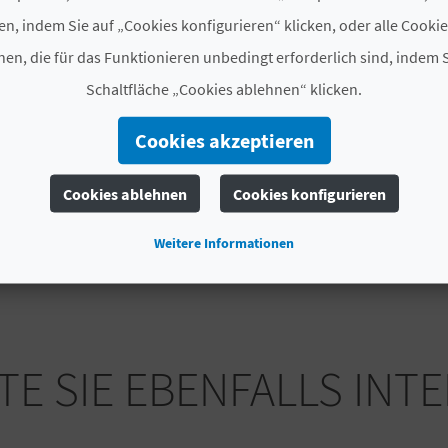
Code
CV H00045 V
en, indem Sie auf „Cookies konfigurieren“ klicken, oder alle Cooki
en, die für das Funktionieren unbedingt erforderlich sind, indem S
# ÖFFNUNGSZEITRAUM
Schaltfläche „Cookies ablehnen“ klicken.
Ganzjährig geöffnet
Cookies akzeptieren
# DIENSTLEISTUNGEN
Cookies ablehnen
Cookies konfigurieren
Kundenparkplatz
Kissenmenü
Weitere Informationen
E SIE EBENFALLS INT