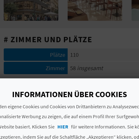
# ZIMMER UND PLÄTZE
Plätze
110
Zimmer
58
insgesamt
# UNTERLAGEN
INFORMATIONEN ÜBER COOKIES
Kategorie
3 Estrellas
en eigene Cookies und Cookies von Drittanbietern zu Analysezw
Jahr des letzten
1967
nalisierte Werbung zu zeigen, die auf einem Profil Ihrer Surfgewo
vollständigen Umbaus
ebsite basiert. Klicken Sie
HIER
für weitere Informationen. Sie k
Hotelkette
HOTELES RH
zeptieren, indem Sie auf die Schaltfläche „Akzeptieren“ klicken, o