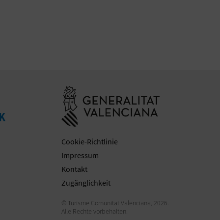
Besuchen Sie d
K
Cookie-Richtlinie
Impressum
Kontakt
Zugänglichkeit
© Turisme Comunitat Valenciana, 2026.
Alle Rechte vorbehalten.