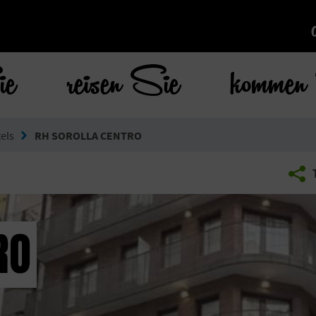
ie
reisen Sie
kommen 
els
RH SOROLLA CENTRO
RO