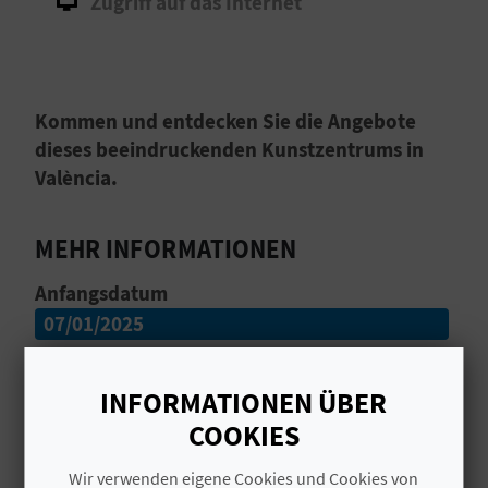
Zugriff auf das Internet
I
E
Z
Kommen und entdecken Sie die Angebote
U
dieses beeindruckenden Kunstzentrums in
València.
R
Ü
MEHR INFORMATIONEN
C
Anfangsdatum
K
07/01/2025
Ende
A
INFORMATIONEN ÜBER
30/12/2026
COOKIES
G
Centro de Arte Hortensia Herrero, das
Kunstzentrum Arte de Hortensia Herrero in
Wir verwenden eigene Cookies und Cookies von
E