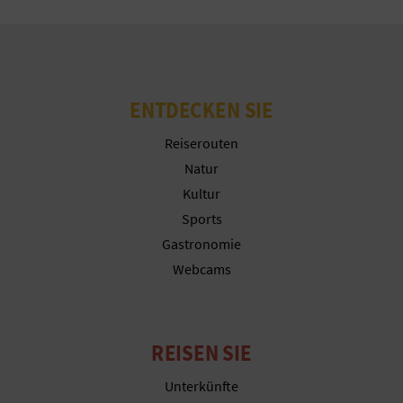
N
F
U
ENTDECKEN SIE
SS
Reiserouten
A
Natur
B
Kultur
Sports
D
Gastronomie
R
Webcams
U
C
REISEN SIE
K
Unterkünfte