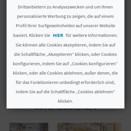
València
bietet Ihnen die tollsten Erlebnisse.
Drittanbietern zu Analysezwecken und um Ihnen
N
Untergebracht in einem
spektakulären,
personalisierte Werbung zu zeigen, die auf einem
vollständig restaurierten Palast
beherbergt es
D
Weiterlesen
Profil Ihrer Surfgewohnheiten auf unserer Website
eine beeindruckende Sammlung
A
zeitgenössischer Kunst, mit Werken von
basiert. Klicken Sie
HIER
für weitere Informationen.
# VERFÜGBARKEIT
Künstlern wie
Joan Miró, Alexander Calder,
Sie können alle Cookies akzeptieren, indem Sie auf
Cristina Iglesias, Antoni Tàpies
und vielen
Ganzjährig
die Schaltfläche „Akzeptieren“ klicken, oder Cookies
V
weiteren Persönlichkeiten, die die Kunst auf
konfigurieren, indem Sie auf „Cookies konfigurieren“
bedeutende Art und Weise geprägt haben.
L
klicken, oder alle Cookies ablehnen, außer denen, die
O
für das Funktionieren unbedingt erforderlich sind,
G
indem Sie auf die Schaltfläche „Cookies ablehnen“
DAS KÖNNTE SIE EBENFALLS
klicken.
INTERESSIEREN
B
Cookies akzeptieren
E