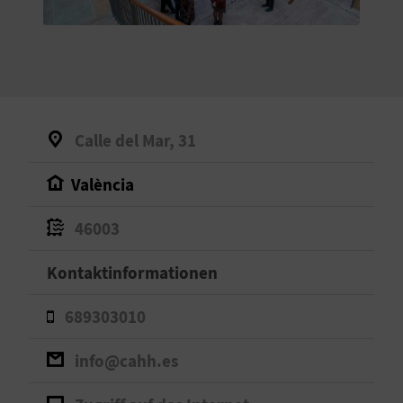
S
I
E
Calle del Mar, 31
K
València
O
46003
M
M
Kontaktinformationen
E
689303010
N
info@cahh.es
S