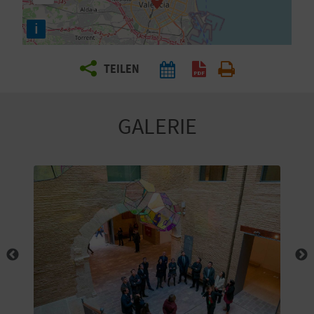
E
i
N
S
TEILEN
I
E
GALERIE
R
E
I
S
E
N