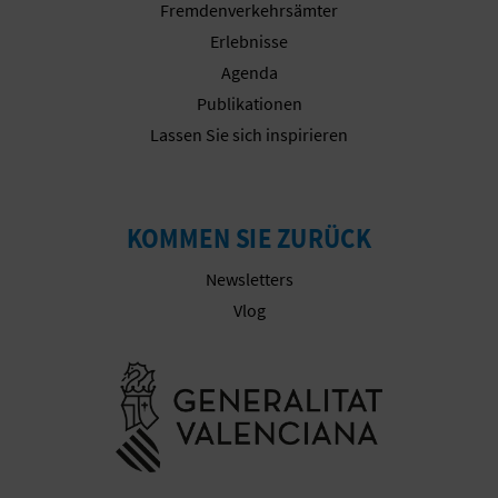
Fremdenverkehrsämter
Erlebnisse
Agenda
G
Publikationen
E
Lassen Sie sich inspirieren
W
E
KOMMEN SIE ZURÜCK
R
Newsletters
B
Vlog
L
Besuchen Sie
I
C
H