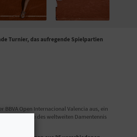
ende Turnier, das aufregende Spielpartien
er BBVA Open Internacional Valencia aus, ein
 die Landkarte des weltweiten Damentennis