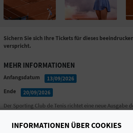
Sichern Sie sich Ihre Tickets für dieses beeindruck
verspricht.
MEHR INFORMATIONEN
Anfangsdatum
13/09/2026
Ende
20/09/2026
Der Sporting Club de Tenis richtet eine neue Ausgabe d
Profiturnier der Kategorie WTA125
, das die
Stadt
auf
setzt.
INFORMATIONEN ÜBER COOKIES