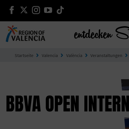
weiter auf facebook
weiter auf twitter
weiter auf instagram
weiter auf youtube
weiter auf tiktok
entdecken S
Gehe zu Comunitat Valenciana
Startseite
Valencia
València
Veranstaltungen
BBVA OPEN INTER