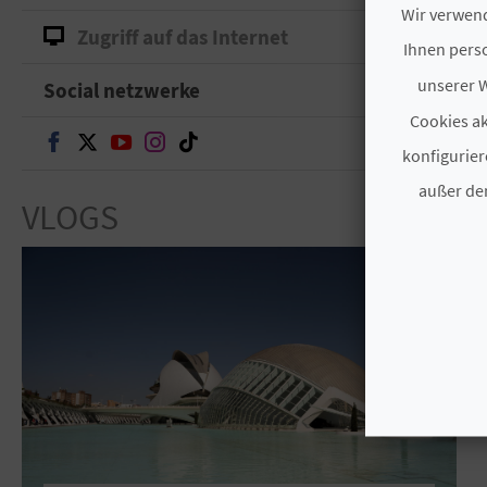
Wir verwend
Zugriff auf das Internet
Ihnen perso
unserer W
Social netzwerke
Cookies ak
Weiter auf Facebook
Weiter auf Twitter
Weiter auf Youtube
Weiter auf Instagram
Weiter auf TikTok
konfigurier
außer den
VLOGS