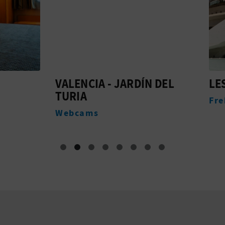
CIA - JARDÍN DEL
LES ARTS
Freizeitparks
ms