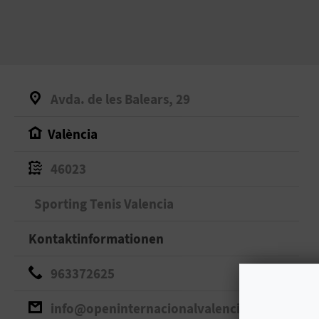
Avda. de les Balears, 29
València
46023
Sporting Tenis Valencia
Kontaktinformationen
963372625
info@openinternacionalvalencia.com