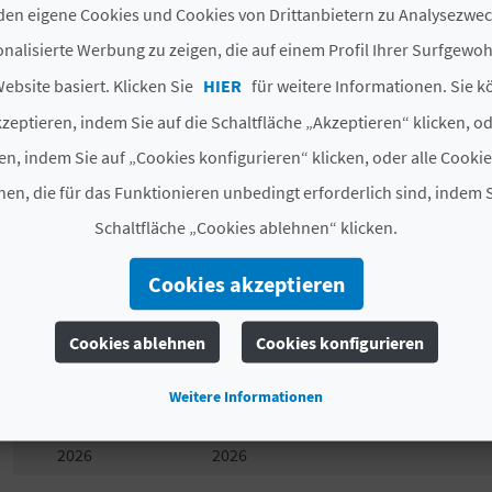
Dieser prestigeträchtige Wettbewerb versammelt
64 T
en eigene Cookies und Cookies von Drittanbietern zu Analysezw
Nationen,
mit einem Einzel-Turnierbaum von 32 Spiel
nalisierte Werbung zu zeigen, die auf einem Profil Ihrer Surfgewo
Doppelwettbewerb mit 16 Paaren. Es ist eine außergew
der internationalen Tour in einer exklusiven Umgebung 
ebsite basiert. Klicken Sie
HIER
für weitere Informationen. Sie k
nicht nur durch sein hohes Wettbewerbsniveau aus, so
zeptieren, indem Sie auf die Schaltfläche „Akzeptieren“ klicken, o
weibliche Talente.
Nicht ohne Grund hat es sich als ei
en, indem Sie auf „Cookies konfigurieren“ klicken, oder alle Cooki
valencianischen Kalender etabliert.
en, die für das Funktionieren unbedingt erforderlich sind, indem S
Schaltfläche „Cookies ablehnen“ klicken.
*Es ist ratsam, vorab die offiziellen Informationen über
Cookies akzeptieren
# VERFÜGBARKEIT
Cookies ablehnen
Cookies konfigurieren
Startdatum
Enddatum
Mo
Di
Weitere Informationen
Sun Sep 13
Sun Sep 20
00:00:00 CEST
00:00:00 CEST
2026
2026