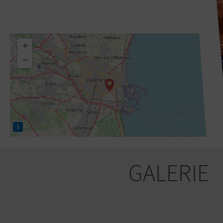
+
−
i
GALERIE