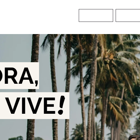
Inicio
Guías-
RA,
!
 VIVE