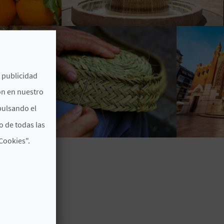
e publicidad
ón en nuestro
pulsando el
o de todas las
Cookies".