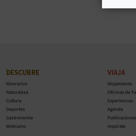
DESCUBRE
VIAJA
Itinerarios
Alojamiento
Naturaleza
Oficinas de T
Cultura
Experiencias
Deportes
Agenda
Gastronomía
Publicaciones
Webcams
Inspírate