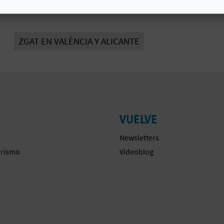
# ZONA DE GRAN AFLUENCIA TURÍSTICA
ZGAT EN VALÈNCIA Y ALICANTE
VUELVE
Newsletters
urismo
Videoblog