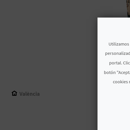
Utilizamos 
personalizad
portal. Cli
botón "Acepta
cookies 
València