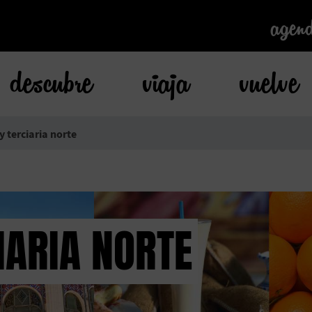
agen
agen
descubre
viaja
vuelve
y terciaria norte
IARIA NORTE