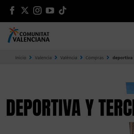
seguir en facebook
seguir en twitter
seguir en instagram
seguir en youtube
seguir en tiktok
Ir a Comunitat Valenciana
Inicio
Valencia
València
Compras
deportiva 
DEPORTIVA Y TERC