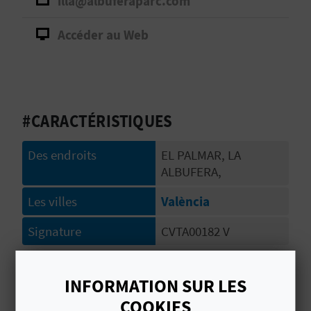
illa@albuferaparc.com
D
A
Accéder au Web
V
L
#CARACTÉRISTIQUES
O
Des endroits
EL PALMAR, LA
G
ALBUFERA,
Les villes
València
C
Signature
CVTA00182 V
A
L
# SPÉCIALITÉS
INFORMATION SUR LES
C
COOKIES