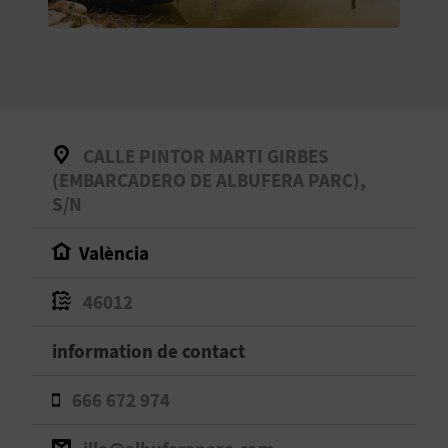
E
V
E
N
CALLE PINTOR MARTI GIRBES
E
(EMBARCADERO DE ALBUFERA PARC),
S/N
Z
València
A
46012
G
information de contact
E
666 672 974
N