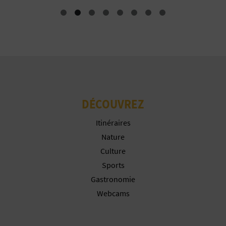
P
T
I
O
N
E
DÉCOUVREZ
N
Itinéraires
Nature
T
Culture
R
Sports
Gastronomie
E
Webcams
P
R