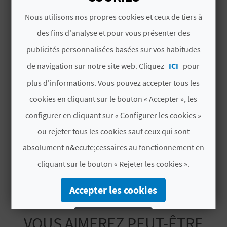
U
Actividades Náuticas
Nous utilisons nos propres cookies et ceux de tiers à
L
Itinerarios guiados a pie por el medio
des fins d'analyse et pour vous présenter des
natural por recorridos sin dificultad
publicités personnalisées basées sur vos habitudes
E
Actividades de Ecoturismo. Actividades
de navigation sur notre site web. Cliquez
ICI
pour
T
turísticas de interpretación del
patrimonio natural y etnográfico rural
plus d'informations. Vous pouvez accepter tous les
O
cookies en cliquant sur le bouton « Accepter », les
Actividades acuáticas de vela ligera y
N
similar
configurer en cliquant sur « Configurer les cookies »
ou rejeter tous les cookies sauf ceux qui sont
E
Actividades acuáticas de remo o similar
en aguas tranquilas
absolument n&ecute;cessaires au fonctionnement en
M
cliquant sur le bouton « Rejeter les cookies ».
P
Accepter les cookies
R
E
Rejeter les cookies
VOUS AIMEREZ PEUT-ÊTRE