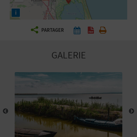
E
i
Z
PARTAGER
V
O
GALERIE
Y
A
G
E
Z
R