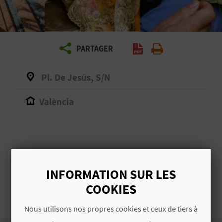
E
Z
PARTAGER
V
O
Pl. De Jesús, S/N
Y
València
A
G
# TIPUS
E
INFORMATION SUR LES
Z
Marchés
COOKIES
Nous utilisons nos propres cookies et ceux de tiers à
R