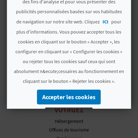
des fins d'analyse et pour vous présenter des
E
publicités personnalisées basées sur vos habitudes
V
de navigation sur notre site web. Cliquez
ICI
pour
DÉCOUVREZ
E
plus d'informations. Vous pouvez accepter tous les
Itinéraires
cookies en cliquant sur le bouton « Accepter », les
N
Nature
configurer en cliquant sur « Configurer les cookies »
E
Culture
ou rejeter tous les cookies sauf ceux qui sont
Sports
Z
absolument n&ecute;cessaires au fonctionnement en
Gastronomie
cliquant sur le bouton « Rejeter les cookies ».
Webcams
A
Accepter les cookies
G
VOYAGEZ
Rejeter les cookies
E
Hébergement
N
Configurer les cookies
Offices de tourisme