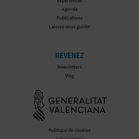
Expériences
D
Plus d´informations
Agenda
A
Publications
Laissez-vous guider
V
L
REVENEZ
O
Newsletters
G
Vlog
Aller à la w
C
A
L
Politique de cookies
C
Avis juridique