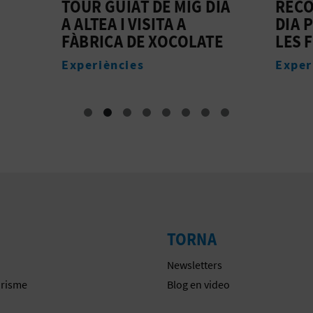
GUIAT DE MIG DIA
RECORREGUT DE MI
A I VISITA A
DIA PER GUADALEST 
CA DE XOCOLATE
LES FONTS D'ALGAR
ències
Experiències
TORNA
Newsletters
urisme
Blog en video