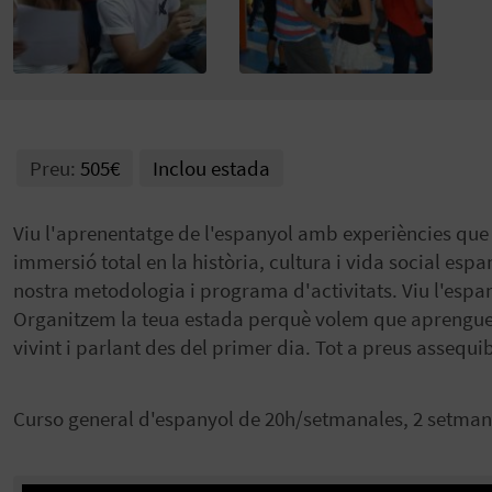
Preu:
505€
Inclou estada
Viu l'aprenentatge de l'espanyol amb experiències que
immersió total en la història, cultura i vida social espa
nostra metodologia i programa d'activitats. Viu l'espa
Organitzem la teua estada perquè volem que aprengues i
vivint i parlant des del primer dia. Tot a preus assequib
Curso general d'espanyol de 20h/setmanales, 2 setman