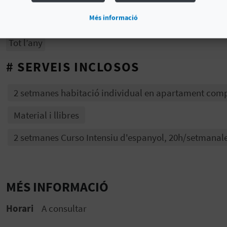
Més informació
# DISPONIBILITAT
Tot l’any
# SERVEIS INCLOSOS
2 setmanes habitació individual en apartament comp
Material i llibres
2 setmanes Curso Intensiu d'espanyol, 20h/setmanal
MÉS INFORMACIÓ
Horari
A consultar