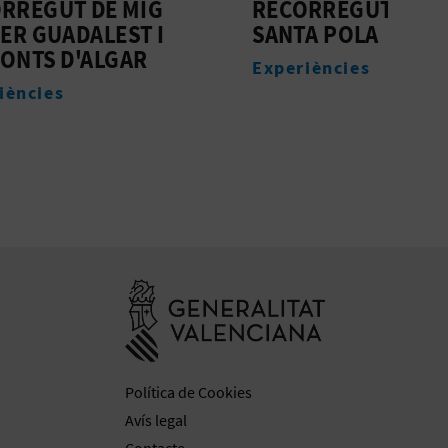
G
RECORREGUT A ELX -
HOS
I
SANTA POLA
EST
Experiències
Allo
Anar a la web 
Política de Cookies
Avís legal