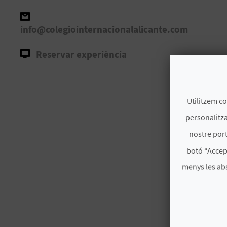
info@colegiointernacionalalicante.com
Reservar experiència
Utilitzem co
personalitza
nostre port
botó “Accep
menys les ab