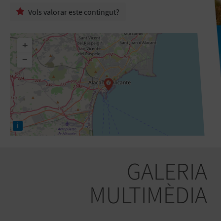
Vols valorar este contingut?
+
−
i
GALERIA
MULTIMÈDIA