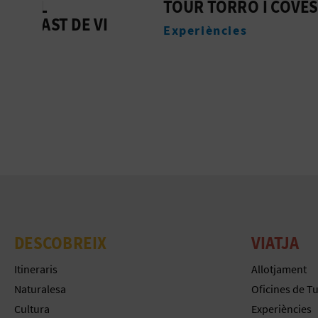
TOUR TORRÓ I COVES
TOUR 
A ALTE
Experiències
FÀBRI
Experi
DESCOBREIX
VIATJA
Itineraris
Allotjament
Naturalesa
Oficines de T
Cultura
Experiències