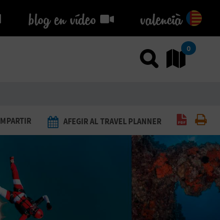
blog en vídeo
blog en vídeo
valencià
0
Usar el
An
Generar 
Imp
MPARTIR
AFEGIR AL TRAVEL PLANNER