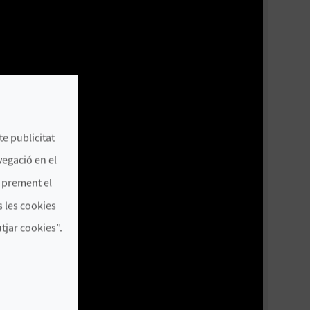
te publicitat
vegació en el
s prement el
 les cookies
jar cookies”.