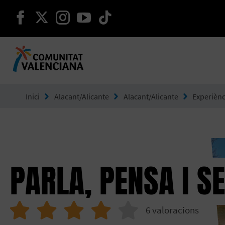
seguir en facebook
seguir en twitter
seguir en instagram
seguir en youtube
seguir en tiktok
Ves a Comunitat Valenciana
Inici
Alacant/Alicante
Alacant/Alicante
Experiènc
PARLA, PENSA I S
6
valoracions