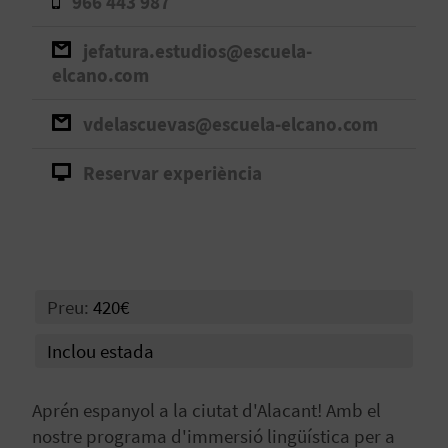
966 443 987
B
jefatura.estudios@escuela-
elcano.com
L
O
vdelascuevas@escuela-elcano.com
G
Reservar experiència
E
N
V
Preu:
420€
Í
Inclou estada
D
E
Aprén espanyol a la ciutat d'Alacant! Amb el
nostre programa d'immersió lingüística per a
O