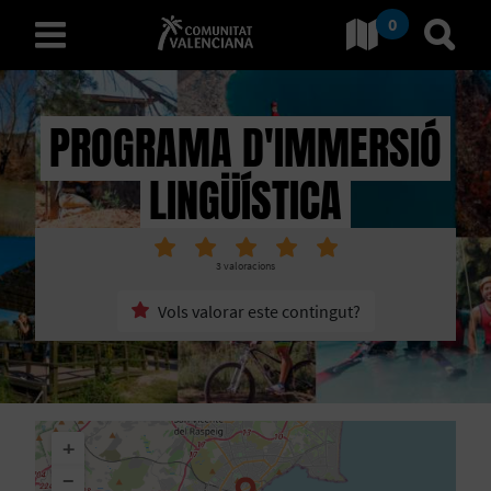
0
Ves a Comunitat Valencian
Anar 
valencià
PROGRAMA D'IMMERSIÓ
LINGÜÍSTICA
D
E
3
valoracions
S
Vols valorar este contingut?
C
O
B
+
R
−