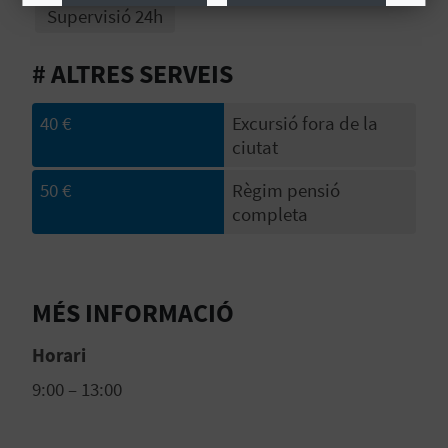
R
Supervisió 24h
E
Més informació
# ALTRES SERVEIS
G
I
40 €
Excursió fora de la
ciutat
S
50 €
Règim pensió
T
completa
R
E
MÉS INFORMACIÓ
E
Horari
M
9:00 – 13:00
P
R