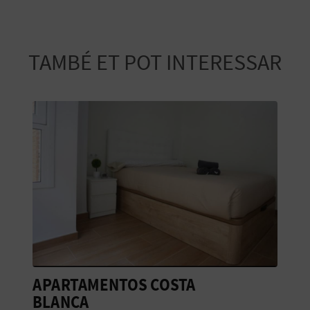
E
S
TAMBÉ ET POT INTERESSAR
A
R
I
A
L
APARTAMENTOS COSTA
M
BLANCA
D