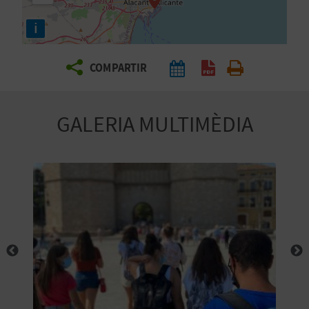
E
i
I
X
COMPARTIR
V
GALERIA MULTIMÈDIA
I
A
T
J
A
T