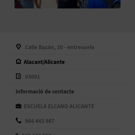
O
R
N
A
Calle Bazán, 20 - entresuelo
Alacant/Alicante
A
G
03001
E
informació de contacte
N
ESCUELA ELCANO ALICANTE
D
966 443 987
A