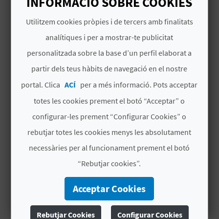
INFORMACIÓ SOBRE COOKIES
E
Utilitzem cookies pròpies i de tercers amb finalitats
U
analítiques i per a mostrar-te publicitat
A
personalitzada sobre la base d’un perfil elaborat a
P
partir dels teus hàbits de navegació en el nostre
# DISPONIBILITAT
E
portal. Clica
ACÍ
per a més informació. Pots acceptar
Tot l’any
totes les cookies prement el botó “Acceptar” o
T
# SERVEIS INCLOSOS
configurar-les prement “Configurar Cookies” o
J
rebutjar totes les cookies menys les absolutament
Allotjament - Mitja pensió 6 nits 7 dies
A
necessàries per al funcionament prement el botó
Transfer des d'i a l'aeroport d'Alacant
D
“Rebutjar cookies”.
A
Classes diàries - 4h per dia /5 dies
Acceptar Cookies
Activitats diàries
Rebutjar Cookies
Configurar Cookies