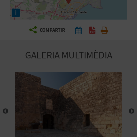
E
i
I
X
COMPARTIR
V
GALERIA MULTIMÈDIA
I
A
T
J
A
T