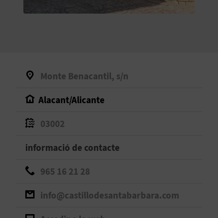
O
R
N
A
Monte Benacantil, s/n
Alacant/Alicante
A
G
03002
E
informació de contacte
N
965 16 21 28
D
info@castillodesantabarbara.com
A