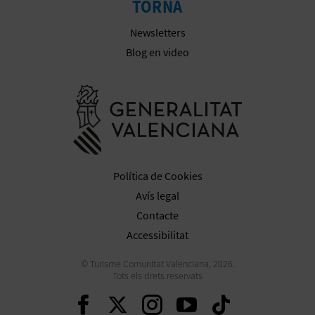
TORNA
E
Newsletters
S
Blog en video
A
Anar a la we
R
I
A
Política de Cookies
L
Avís legal
Contacte
Accessibilitat
© Turisme Comunitat Valenciana, 2026.
Tots els drets reservats
Seguir en Facebook
Seguir en Twitter
Seguir en Inst
Seguir en Y
Seguir 