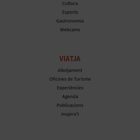
R
Cultura
Esports
E
Gastronomia
G
Webcams
I
S
VIATJA
T
Allotjament
R
Oficines de Turisme
E
Experiències
Agenda
E
Publicacions
M
Inspira't
P
R