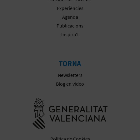
Experiències
E
Agenda
S
Publicacions
Inspira't
A
R
I
TORNA
A
Newsletters
Blog en video
L
Anar a la we
Política de Cookies