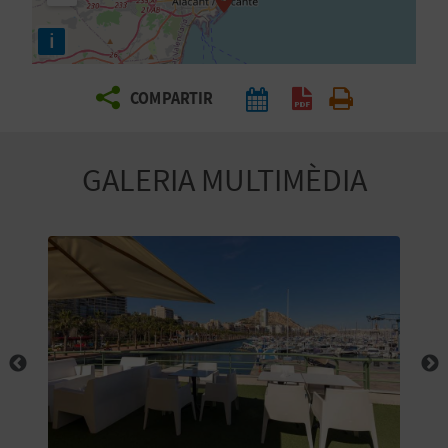
E
i
I
X
COMPARTIR
V
GALERIA MULTIMÈDIA
I
A
T
J
A
T