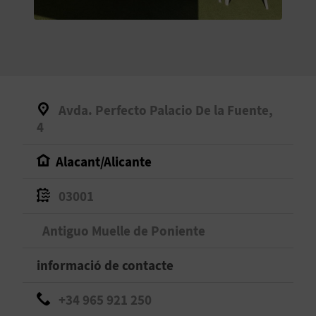
O
R
N
A
Avda. Perfecto Palacio De la Fuente,
4
A
Alacant/Alicante
G
03001
E
Antiguo Muelle de Poniente
N
D
informació de contacte
A
+34 965 921 250