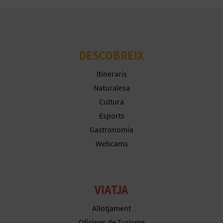
R
E
G
DESCOBREIX
I
Itineraris
S
Naturalesa
T
Cultura
Esports
R
Gastronomia
E
Webcams
E
M
VIATJA
P
Allotjament
R
Oficines de Turisme