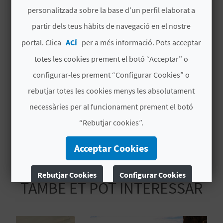
personalitzada sobre la base d’un perfil elaborat a
# ESPECIALITATS
partir dels teus hàbits de navegació en el nostre
C
portal. Clica
ACÍ
per a més informació. Pots acceptar
Catamarà i vela lleugera
A
totes les cookies prement el botó “Acceptar” o
Piragüisme / rem / caiac
L
configurar-les prement “Configurar Cookies” o
Clubs nàutics i ports esportius
C
rebutjar totes les cookies menys les absolutament
necessàries per al funcionament prement el botó
Escoles de vela
U
“Rebutjar cookies”.
L
Acceptar Cookies
A
L
Rebutjar Cookies
Configurar Cookies
TAMBÉ ET POT INTERESSAR
A
Més informació
T