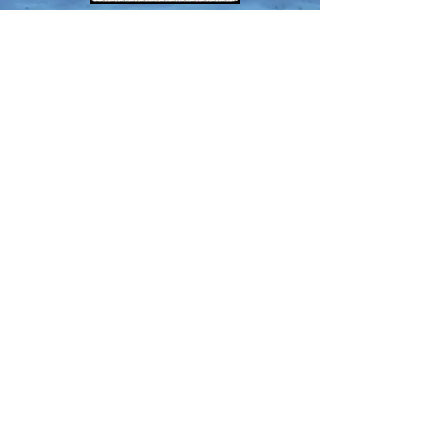
WhatsApp
BARRANCOS
SENDERISMO
Practica
La marina alta
descenso de
ofrece espacios
barranco seco o
naturales de
acuático, y
gran valor
disfruta de
histórico,
toboganes,
ecológico y
rapeles y saltos.
paisajístico.