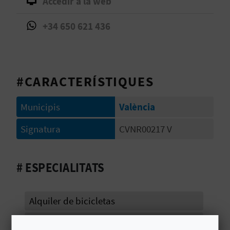
Accedir a la web
O
+34 650 621 436
R
N
A
#CARACTERÍSTIQUES
Municipis
València
A
Signatura
CVNR00217 V
G
E
# ESPECIALITATS
N
D
Alquiler de bicicletas
A
Visitas guiadas