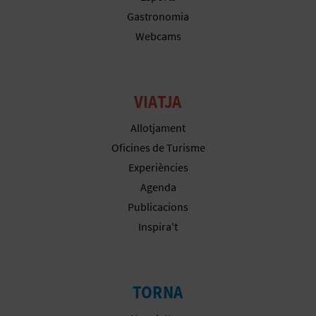
E
Gastronomia
Webcams
U
A
P
VIATJA
E
Allotjament
Oficines de Turisme
T
Experiències
J
Agenda
Publicacions
A
Inspira't
D
A
TORNA