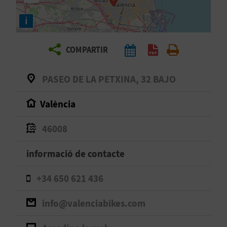
E
i
I
X
COMPARTIR
V
PASEO DE LA PETXINA, 32 BAJO
I
València
A
46008
T
informació de contacte
J
+34 650 621 436
A
info@valenciabikes.com
T