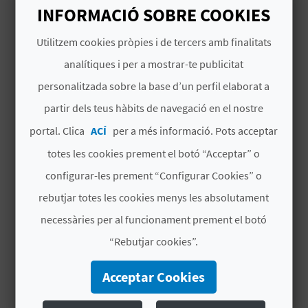
INFORMACIÓ SOBRE COOKIES
B
Utilitzem cookies pròpies i de tercers amb finalitats
L
analítiques i per a mostrar-te publicitat
O
personalitzada sobre la base d’un perfil elaborat a
TAMBÉ ET POT INTERESSAR
G
partir dels teus hàbits de navegació en el nostre
portal. Clica
ACÍ
per a més informació. Pots acceptar
E
totes les cookies prement el botó “Acceptar” o
N
configurar-les prement “Configurar Cookies” o
V
rebutjar totes les cookies menys les absolutament
Í
necessàries per al funcionament prement el botó
“Rebutjar cookies”.
D
E
Acceptar Cookies
O