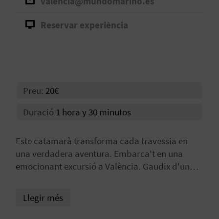
valencia@mundomarino.es
O
Reservar experiència
R
N
A
Preu:
20€
A
Duració
1 hora y 30 minutos
G
Este catamarà transforma cada travessia en
E
una verdadera aventura. Embarca't en una
N
emocionant excursió a València. Gaudix d'un
passeig amb vaixell únic amb una parada per a
D
un refrescant bany, navega prop de la costa i en
Llegir més
A
alta mar, amb vista a la platja Malva-rosa i la
ciutat de València. Descobrix els encants de