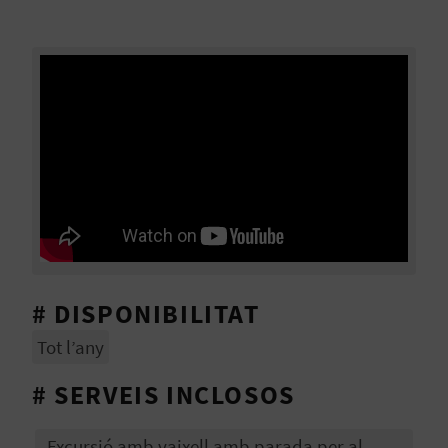
València i tot el que esta ciutat té per a oferir.
B
L
O
G
E
N
V
# DISPONIBILITAT
Í
Tot l’any
D
# SERVEIS INCLOSOS
E
O
Excursió amb vaixell amb parada per al