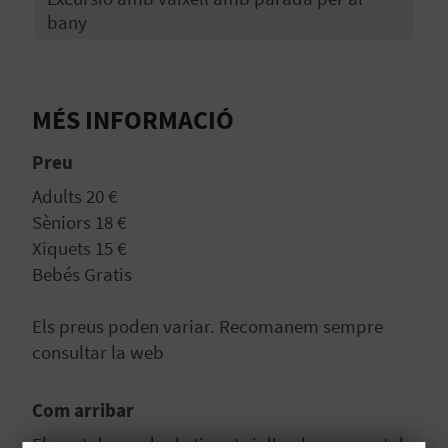
bany
C
A
MÉS INFORMACIÓ
L
Preu
C
Adults 20 €
Sèniors 18 €
U
Xiquets 15 €
L
Bebés Gratis
A
Els preus poden variar. Recomanem sempre
L
consultar la web
A
Com arribar
T
El punt de venda de tiquets i d'embarcament de