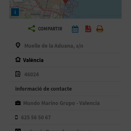
E
i
I
X
COMPARTIR
V
Muelle de la Aduana, s/n
I
València
A
46024
T
informació de contacte
J
Mundo Marino Grupo - Valencia
A
625 56 50 67
T