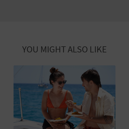
E
S
A
R
YOU MIGHT ALSO LIKE
I
A
L