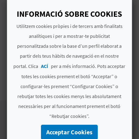
E
Món Marí es troba en la Marina de València al
INFORMACIÓ SOBRE COOKIES
costat de l'edifici "Veles e Vents’’.
U
Utilitzem cookies pròpies i de tercers amb finalitats
A
Horari
analítiques i per a mostrar-te publicitat
P
11.00
personalitzada sobre la base d’un perfil elaborat a
16.30
E
partir dels teus hàbits de navegació en el nostre
18.00 amb DJ
T
portal. Clica
ACÍ
per a més informació. Pots acceptar
Els horaris poden canviar. Recomanem sempre
totes les cookies prement el botó “Acceptar” o
J
consultar la web
configurar-les prement “Configurar Cookies” o
A
rebutjar totes les cookies menys les absolutament
D
necessàries per al funcionament prement el botó
A
“Rebutjar cookies”.
EXPERIÈNCIES DE
Acceptar Cookies