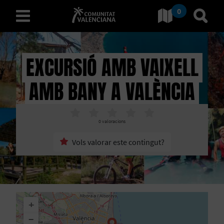
0
Ves a Comunitat Valencian
Anar 
valencià
EXCURSIÓ AMB VAIXELL
AMB BANY A VALÈNCIA
D
E
0
valoracions
S
Vols valorar este contingut?
C
O
B
+
R
−