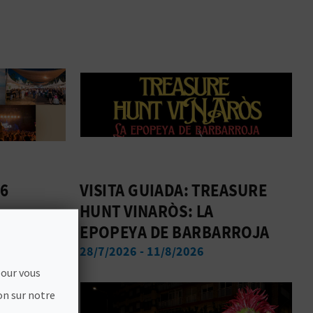
26
VISITA GUIADA: TREASURE
HUNT VINARÒS: LA
EPOPEYA DE BARBARROJA
28/7/2026 - 11/8/2026
pour vous
on sur notre