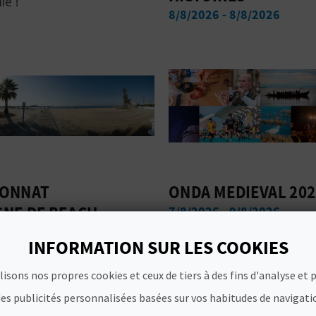
ie !
8/8/2026 - 8/8/2026
ONNAT
ONDA MEDIEVAL 20
GNE DE BEACH
7/8/2026 - 9/8/2026
INFORMATION SUR LES COOKIES
 9/8/2026
lisons nos propres cookies et ceux de tiers à des fins d'analyse et 
es publicités personnalisées basées sur vos habitudes de navigati