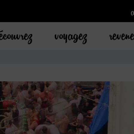
k
écouvrez
voyagez
reven