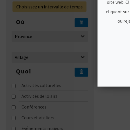
site web. C
Choisissez un intervalle de temps
cliquant sur
Où
ou rej
FESTIVA
TORREV
7/8/2026 -
Quoi
Notez cet
votre cale
Activités culturelles
Activités de loisirs
Conférences
Cours et ateliers
Événements majeurs