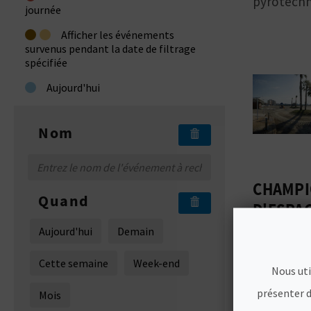
pyrotechn
journée
•
•
Afficher les événements
survenus pendant la date de filtrage
spécifiée
•
Aujourd'hui
Nom
CHAMPI
Quand
D'ESPA
SPRINT
Aujourd'hui
Demain
7/8/2026 -
Cette semaine
Week-end
Nous uti
présenter d
Mois