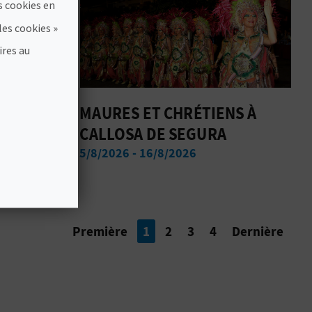
s cookies en
les cookies »
ires au
VITÉS
MAURES ET CHRÉTIENS À
2026
CALLOSA DE SEGURA
5/8/2026 - 16/8/2026
Première
1
2
3
4
Dernière