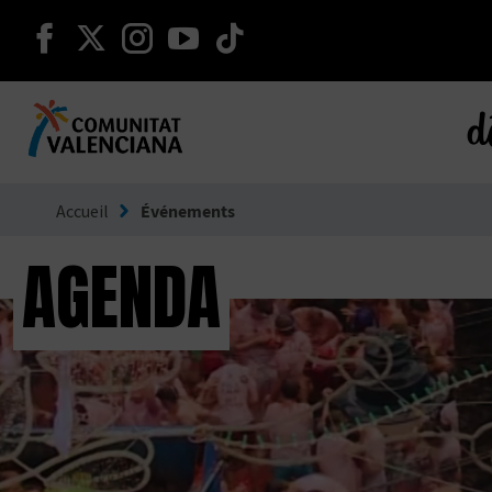
continuer sur facebook
continuer sur twitter
continuer sur instagram
continuer sur youtube
continuer sur tikto
d
Aller à Comunitat Valenciana
Accueil
Événements
AGENDA