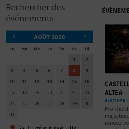
Rechercher des
ÉVÈNEME
événements
AOÛT 2026
Lu
Ma
Me
Je
Ve
Sa
Di
1
2
3
4
5
6
7
8
9
10
11
12
13
14
15
16
CASTELL
ALTEA
17
18
19
20
21
22
23
8/8/2026 -
24
25
26
27
28
29
30
Profitez d
31
majestueux
rendez-vou
•
Voir les événements de cette