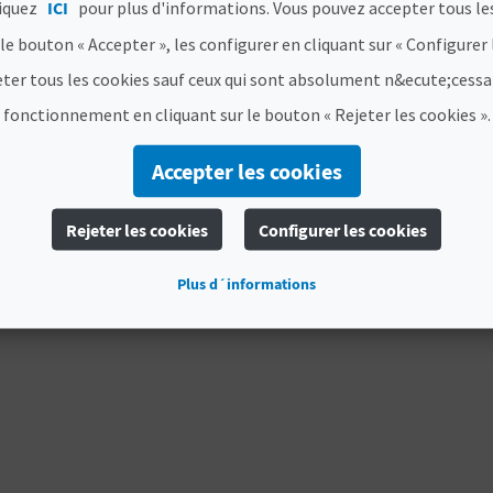
liquez
ICI
pour plus d'informations. Vous pouvez accepter tous le
 le bouton « Accepter », les configurer en cliquant sur « Configurer 
eter tous les cookies sauf ceux qui sont absolument n&ecute;cessa
fonctionnement en cliquant sur le bouton « Rejeter les cookies ».
Accepter les cookies
L BRILLA
PROGRAMME D'ACTI
IEJA
DU 1ER AU 15 AOÛT 
Rejeter les cookies
Configurer les cookies
 15/8/2026
1/8/2026 - 15/8/2026
 événement culturel dans
Plus d´informations
ndrier!