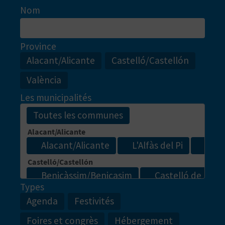
I
Nom
N
Province
T
Alacant/Alicante
Castelló/Castellón
E
València
Les municipalités
I
N
S
C
R
Types
Agenda
Festivités
I
Foires et congrès
Hébergement