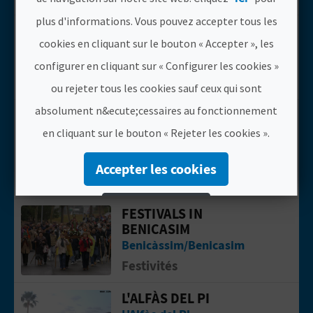
plus d'informations. Vous pouvez accepter tous les
ALICANTE PUERTO
Aller &agrave; la pageAlicante Puerto
cookies en cliquant sur le bouton « Accepter », les
Alacant/Alicante
configurer en cliquant sur « Configurer les cookies »
Webcams
ou rejeter tous les cookies sauf ceux qui sont
absolument n&ecute;cessaires au fonctionnement
ALIGNEMENT SOLAIRE
Aller &agrave; la pageAlignement solai
À LA VALL DE
en cliquant sur le bouton « Rejeter les cookies ».
GALLINERA
La Vall de Gallinera
Accepter les cookies
Agenda
Rejeter les cookies
FESTIVALS IN
Aller &agrave; la pageFestivals in Be
BENICASIM
Configurer les cookies
Benicàssim/Benicasim
Festivités
Plus d´informations
L'ALFÀS DEL PI
Aller &agrave; la pageL'Alfàs del Pi