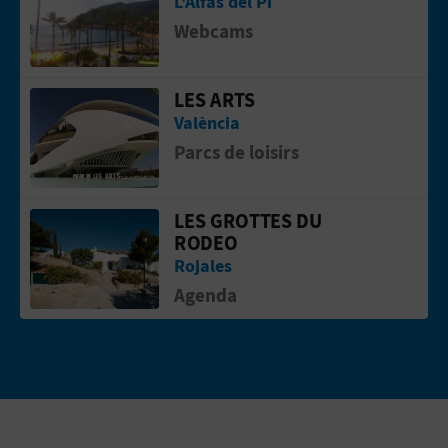
L'Alfàs del Pi
Webcams
LES ARTS
Aller &agrave; la pageLes Arts
València
Parcs de loisirs
LES GROTTES DU
Aller &agrave; la pageLes Grottes du 
RODEO
Rojales
Agenda