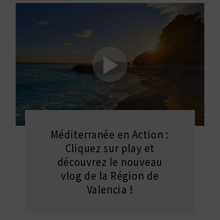
E
V
E
N
E
Z
Méditerranée en Action :
A
Cliquez sur play et
découvrez le nouveau
G
vlog de la Région de
E
Valencia !
N