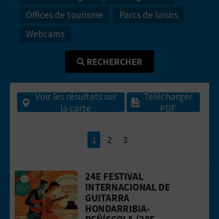
P
Offices de tourisme
Parcs de loisirs
T
Webcams
I
O
RECHERCHER
N
Voir les résultats sur
Télécharger
E
la carte
PDF
N
T
1
2
3
R
24E FESTIVAL
E
Aller &agrave; la page24e Festival In
INTERNACIONAL DE
P
GUITARRA
HONDARRIBIA-
R