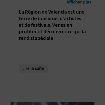
D
Afficher plus
A
La Région de Valencia est une
terre de musique, d’artistes
et de festivals. Venez en
V
profiter et découvrez ce qui la
L
rend si spéciale !
O
G
Lire la suite
C
A
L
C