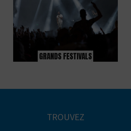
U
L
E
T
O
GRANDS FESTIVALS
N
E
M
P
R
TROUVEZ
E