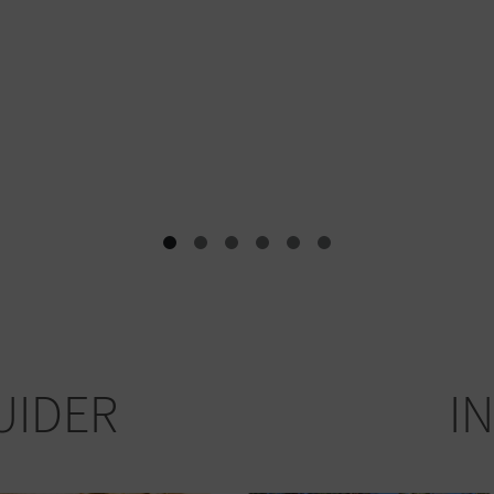
UIDER
I