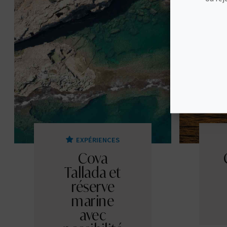
EXPÉRIENCES
Cova
Tallada et
réserve
marine
avec