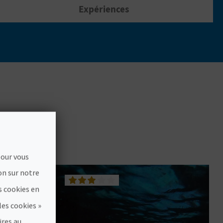
Expériences
pour vous
on sur notre
s cookies en
les cookies »
ires au