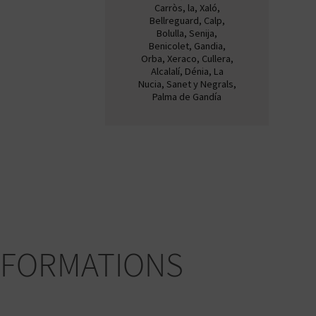
Carròs, la, Xaló,
Bellreguard, Calp,
Bolulla, Senija,
Benicolet, Gandia,
Orba, Xeraco, Cullera,
Alcalalí, Dénia, La
Nucia, Sanet y Negrals,
Palma de Gandía
NFORMATIONS