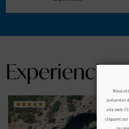
Experiencias
Nous uti
présenter d
site web. C
cliquant sur
ou rej