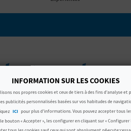
destacadas
INFORMATION SUR LES COOKIES
lisons nos propres cookies et ceux de tiers à des fins d'analyse et 
es publicités personnalisées basées sur vos habitudes de navigati
liquez
ICI
pour plus d'informations. Vous pouvez accepter tous le
 le bouton « Accepter », les configurer en cliquant sur « Configurer 
eter tous les cookies sauf ceux qui sont absolument n&ecute;cessa