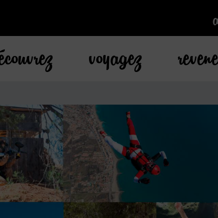
k
écouvrez
voyagez
reven