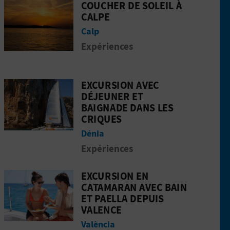
COUCHER DE SOLEIL À
il sur un catamaran depuis Valence
Aller &agrave; la pageCoucher de soleil 
CALPE
Calp
Expériences
EXCURSION AVEC
ade
éjeuner et baignade dans les criques
Aller &agrave; la pageExcursion avec dé
DÉJEUNER ET
BAIGNADE DANS LES
CRIQUES
Dénia
Expériences
EXCURSION EN
eau le long du Penó d'Ifach
Aller &agrave; la pageExcursion en cata
CATAMARAN AVEC BAIN
ET PAELLA DEPUIS
VALENCE
València