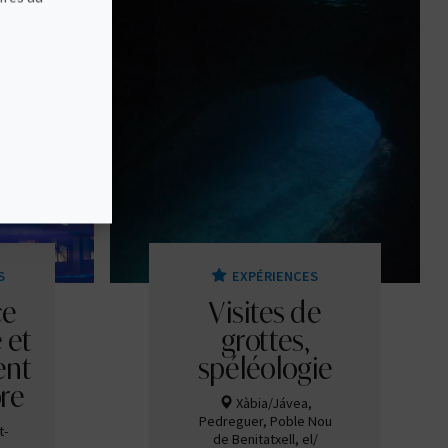
S
EXPÉRIENCES
ce
Visites de
 et
grottes,
ent
spéléologie
bre
Xàbia/Jávea,
Pedreguer, Poble Nou
t-
de Benitatxell, el/