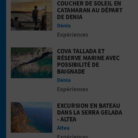
COUCHER DE SOLEIL EN
Aller &agrave; la pageCoucher de sol
CATAMARAN AU DÉPART
DE DENIA
Dénia
Expériences
COVA TALLADA ET
Aller &agrave; la pageCova Tallada et
RÉSERVE MARINE AVEC
POSSIBILITÉ DE
BAIGNADE
Dénia
Expériences
EXCURSION EN BATEAU
Aller &agrave; la pageExcursion en ba
DANS LA SERRA GELADA
- ALTEA
Altea
Expériences