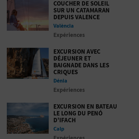
COUCHER DE SOLEIL
eil en catamaran au départ de Denia
Aller &agrave; la pageCoucher de sole
SUR UN CATAMARAN
DEPUIS VALENCE
València
Expériences
EXCURSION AVEC
 réserve marine avec possibilité de baign
Aller &agrave; la pageExcursion avec d
DÉJEUNER ET
BAIGNADE DANS LES
CRIQUES
Dénia
Expériences
EXCURSION EN BATEAU
teau dans la Serra Gelada - Altea
Aller &agrave; la pageExcursion en bat
LE LONG DU PENÓ
D'IFACH
Calp
Expériences