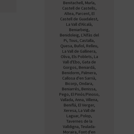
Benitachell, Murla,
Castell de Castells,
Altea, Parcent, El
Castell de Guadalest,
La Vall d'Alcalà,
Beniarbeig,
Benidoleig, L'Alfàs del
Pi, Tous, Castalla,
Quesa, Buñol, Relleu,
La Vall de Gallinera,
Oliva, Els Poblets, La
Vall d'Ebo, Gata de
Gorgos, Beniardá,
Benidorm, Palmera,
Callosa d'en Sarrià,
Bicorp, Ondara,
Beniarrés, Benissa,
Pego, El Pinós/Pinoso,
Vallada, Anna, Villena,
Beniflá, El Verger,
Xeresa, La Vall de
Laguar, Polop,
Tavernes de la
Valldigna, Teulada-
Moraira, Font d'en