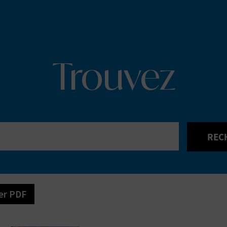
Trouvez
REC
er PDF