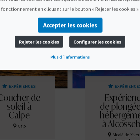
fonctionnement en cliquant sur le bouton « Rejeter les cookies ».
Accepter les cookies
Rejeter les cookies
Configurer les cookies
Plus d´informations
EXPÉRIENCES
EXPÉRIENCE
Coucher de
Expérien
soleil à
de plongée
Calpe
hébergem
à Alcosse
Calp
Alcalà de Xiver