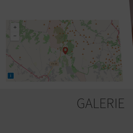
+
−
i
GALERIE