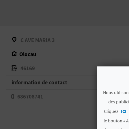
C AVE MARIA 3
Olocau
46169
information de contact
Nous utilison
686708741
des public
Cliquez
ICI
le bouton « A