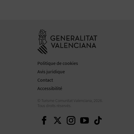
Aller à la web
Politique de cookies
Avis juridique
Contact
Accessibilité
© Turisme Comunitat Valenciana, 2026.
Tous droits réservés.
Continuer sur Facebo
Continuer sur Twit
Continuer sur 
Continuer s
Continu