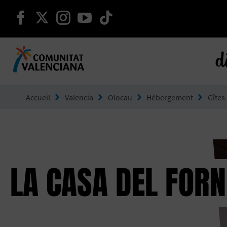
continuer sur facebook
continuer sur twitter
continuer sur instagram
continuer sur youtube
continuer sur tikto
d
Aller à Comunitat Valenciana
Accueil
Valencia
Olocau
Hébergement
Gîtes
LA CASA DEL FORN