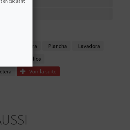
t en cliquant
tidos
Bañera
Plancha
Lavadora
 primeros auxilios
etera
Voir la suite
AUSSI