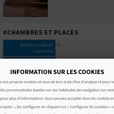
#CHAMBRES ET PLACES
Nombre total de
4
chambres
Nombre total de places
10
INFORMATION SUR LES COOKIES
#CARACTÉRISTIQUES
s nos propres cookies et ceux de tiers à des fins d'analyse et pour 
Indicateur de
Non
ités personnalisées basées sur vos habitudes de navigation sur notr
classement de luxe
pour plus d'informations. Vous pouvez accepter tous les cookies en
Modalité
No compartida
ccepter », les configurer en cliquant sur « Configurer les cookies » o