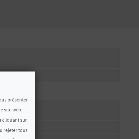
vous présenter
e site web.
 cliquant sur
u rejeter tous