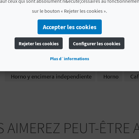
sauf ceux qui sont absolument n&ecute;cessaires au fonctionnemen
Catégorie
Una estrella
sur le bouton « Rejeter les cookies ».
Label
CV-ARU000492-V
Accepter les cookies
# SERVICES
Rejeter les cookies
Configurer les cookies
Calefacción zonas comunes
Eliminación de ver
Plus d´informations
Salón-comedor independiente
Equipo sanitario
Horno y encimera independiente
Horno
Caf
 AIMEREZ PEUT-ÊTRE 