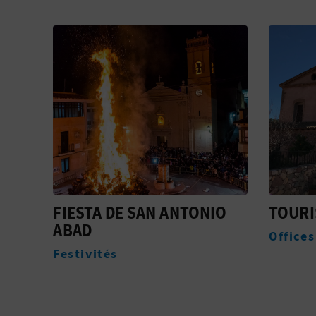
IO
TOURIST INFO OLOCAU
ACUED
L'ARQ
Offices de tourisme
Monum