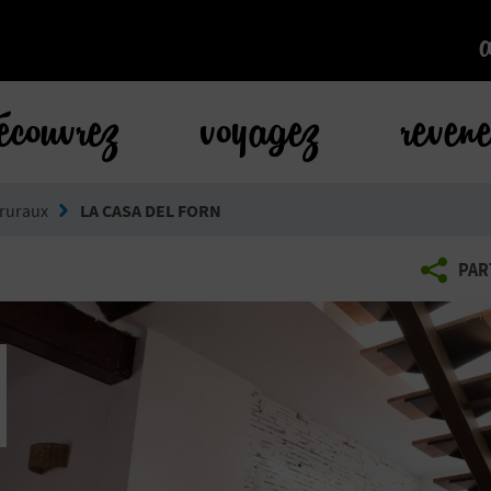
k
écouvrez
voyagez
reven
 ruraux
LA CASA DEL FORN
PAR