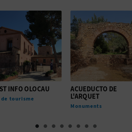
UCTO DE
POBLADO AMURALL
UET
PUNTAL DELS LLOPS
ents
Monuments