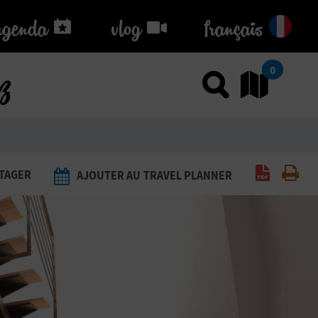
agenda
agenda
vlog
vlog
français
ez
0
Utiliser
Al
Générer 
Imp
TAGER
AJOUTER AU TRAVEL PLANNER