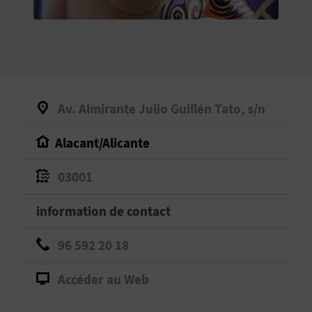
E
V
E
N
Av. Almirante Julio Guillén Tato, s/n
E
Alacant/Alicante
Z
03001
A
information de contact
G
96 592 20 18
E
Accéder au Web
N