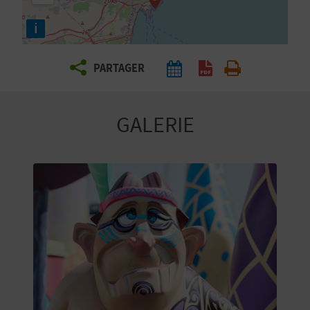
E
i
Z
PARTAGER
V
O
GALERIE
Y
A
G
E
Z
R