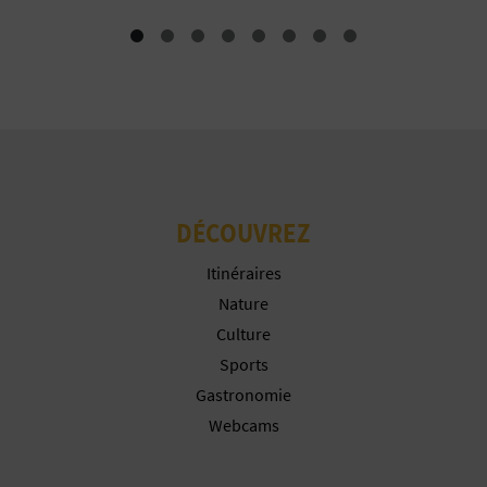
I
N
T
E
I
DÉCOUVREZ
N
Itinéraires
Nature
S
Culture
C
Sports
Gastronomie
R
Webcams
I