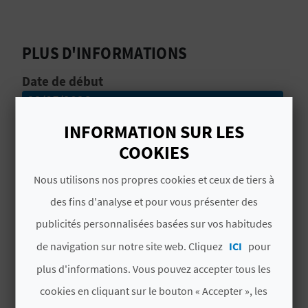
D
A
PLUS D'INFORMATIONS
Date de début
V
22/05/2026
L
INFORMATION SUR LES
Date de fin
O
14/06/2026
COOKIES
G
# DISPONIBILITÉ
Nous utilisons nos propres cookies et ceux de tiers à
Toute l’année
des fins d'analyse et pour vous présenter des
C
publicités personnalisées basées sur vos habitudes
A
de navigation sur notre site web. Cliquez
ICI
pour
L
plus d'informations. Vous pouvez accepter tous les
cookies en cliquant sur le bouton « Accepter », les
C