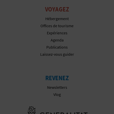
P
VOYAGEZ
T
Hébergement
I
Offices de tourisme
O
Expériences
Agenda
N
Publications
E
Laissez-vous guider
N
T
REVENEZ
R
Newsletters
E
Vlog
P
Aller à la w
R