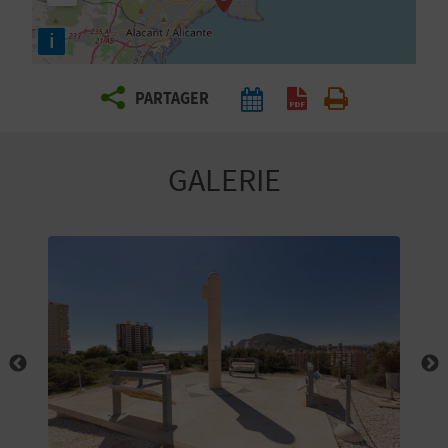
E
i
Z
PARTAGER
V
O
GALERIE
Y
A
G
E
Z
R