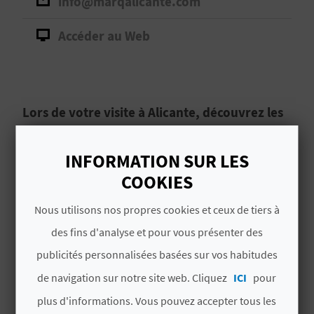
info@marqalicante.com
D
A
Accéder au Web
V
L
Lors de votre visite à Alicante, découvrez les
origines de cette grande ville grâce à ce site
O
archéologique fascinant.
INFORMATION SUR LES
G
COOKIES
Le Tossal de Manises, à
Alicante
, est un
incroyable site archéologique. C’est dans cette
Nous utilisons nos propres cookies et ceux de tiers à
C
zone que se trouve la
ville ibéro-romaine de
des fins d'analyse et pour vous présenter des
Lucentum
, germe de la ville actuelle, qui se
A
publicités personnalisées basées sur vos habitudes
trouve à seulement 3 km du centre.
Lire la suite
L
de navigation sur notre site web. Cliquez
ICI
pour
C
plus d'informations. Vous pouvez accepter tous les