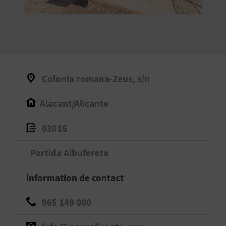
E
V
E
N
Colonia romana-Zeus, s/n
E
Alacant/Alicante
Z
03016
A
Partida Albufereta
G
information de contact
E
965 149 000
N