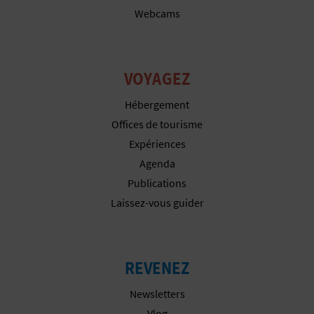
P
Webcams
T
I
VOYAGEZ
O
Hébergement
N
Offices de tourisme
E
Expériences
Agenda
N
Publications
T
Laissez-vous guider
R
E
REVENEZ
P
Newsletters
R
Vlog