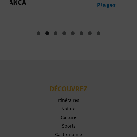
I
Plages
N
T
E
I
N
DÉCOUVREZ
S
C
Itinéraires
Nature
R
Culture
I
Sports
Gastronomie