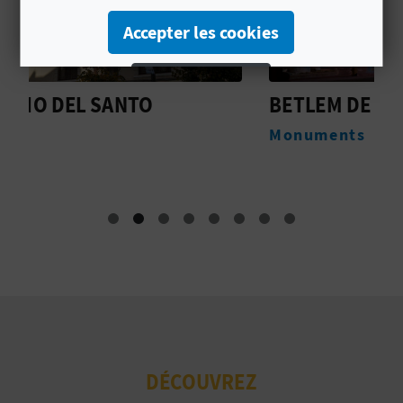
U
Accepter les cookies
L
Rejeter les cookies
E
BETLEM DE TIRISITI
Configurer les cookies
T
Monuments
O
Plus d´informations
N
E
M
P
R
DÉCOUVREZ
E