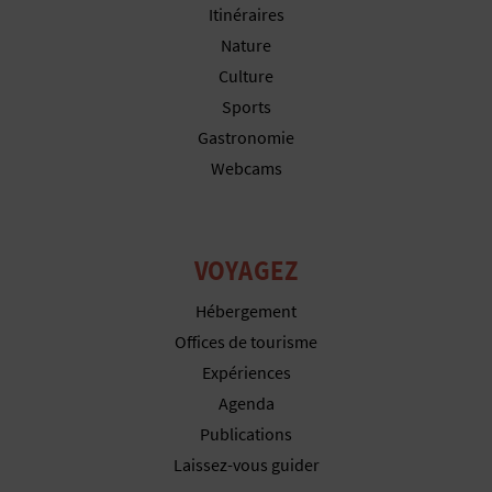
Itinéraires
I
Nature
N
Culture
T
Sports
Gastronomie
E
Webcams
I
VOYAGEZ
N
Hébergement
S
Offices de tourisme
C
Expériences
R
Agenda
Publications
I
Laissez-vous guider