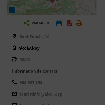
E
i
Z
PARTAGER
V
O
Sant Tomás, 10
Y
Alcoi/Alcoy
A
03801
G
information de contact
E
965 537 155
Z
touristinfo@alcoi.org
R