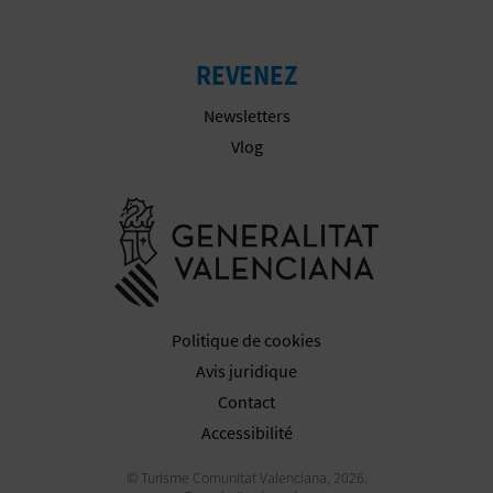
P
T
REVENEZ
I
Newsletters
O
Vlog
N
Aller à la w
E
N
T
Politique de cookies
R
Avis juridique
E
Contact
Accessibilité
P
© Turisme Comunitat Valenciana, 2026.
R