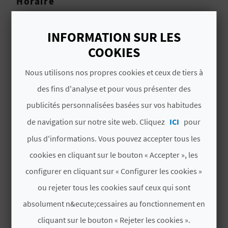
Horaire
D
Consulter les horarires sur le web:
A
www.alcoyturismo.com
INFORMATION SUR LES
COOKIES
V
Nous utilisons nos propres cookies et ceux de tiers à
L
des fins d'analyse et pour vous présenter des
O
VOUS AIMEREZ PEUT-ÊTRE
publicités personnalisées basées sur vos habitudes
AUSSI
G
de navigation sur notre site web. Cliquez
ICI
pour
plus d'informations. Vous pouvez accepter tous les
cookies en cliquant sur le bouton « Accepter », les
C
configurer en cliquant sur « Configurer les cookies »
A
ou rejeter tous les cookies sauf ceux qui sont
L
absolument n&ecute;cessaires au fonctionnement en
C
cliquant sur le bouton « Rejeter les cookies ».