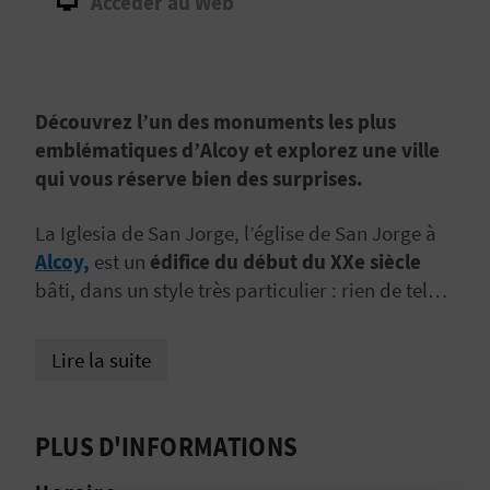
Accéder au Web
E
V
E
Découvrez l’un des monuments les plus
emblématiques d’Alcoy et explorez une ville
N
qui vous réserve bien des surprises.
E
La Iglesia de San Jorge, l’église de San Jorge à
Z
Alcoy,
est un
édifice du début du XXe siècle
bâti, dans un style très particulier : rien de tel
que le découvrir au cours d’une
visite culturelle
A
à travers la ville. L’église correspond à
Lire la suite
G
l’historicisme néoromantique
, un style qui
réinterprète les styles romans ou médiévaux. Sa
E
façade, avec ses 2 tours, ne manquera pas de
PLUS D'INFORMATIONS
N
vous surprendre !