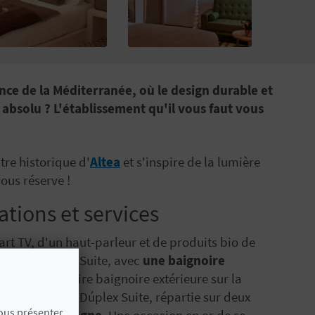
nce de la Méditerranée, où le design durable et
absolu ? L'établissement qu'il vous faut vous
tre historique d'
Altea
et s'inspire de la lumière
vous réserve !
ations et services
rt TV, d'un haut-parleur et de produits bio de
 Nomad Junior Suite, avec
une baignoire
ne spectaculaire baignoire extérieure sur la
nnante Terrace Dúplex Suite, répartie sur deux
vous présenter
er et la montagne
. Une occasion en or de se