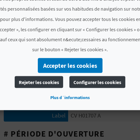
connecter de se détendre dans un cadre à couper le souf
ités personnalisées basées sur vos habitudes de navigation sur notr
pour plus d'informations. Vous pouvez accepter tous les cookies en
# CHAMBRES ET PLACES
ccepter », les configurer en cliquant sur « Configurer les cookies » o
sauf ceux qui sont absolument n&ecute;cessaires au fonctionnemen
Places
46
sur le bouton « Rejeter les cookies ».
Chambres
22
en tout
Accepter les cookies
1
suites
Rejeter les cookies
Configurer les cookies
# CARACTÉRISTIQUES
Plus d´informations
Catégorie
5 Estrellas
Label
CV H01707 A
# PÉRIODE D'OUVERTURE