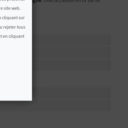
fle !
e site web.
 cliquant sur
u rejeter tous
t en cliquant