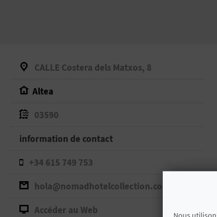
CALLE Costera dels Matxos, 8
Altea
03590
information de contact
+34 615 749 753
hola@nomadhotelcollection.com
Accéder au Web
Nous utilison