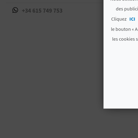
des public
+34 615 749 753
Cliquez
ICI
le bouton « A
les cookies 