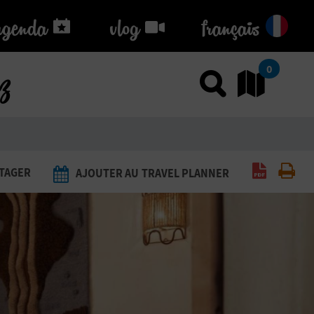
agenda
agenda
vlog
vlog
français
ez
0
Utiliser
Al
Générer 
Imp
TAGER
AJOUTER AU TRAVEL PLANNER