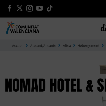
continuer sur facebook
continuer sur twitter
continuer sur instagram
continuer sur youtube
continuer sur tikto
d
Aller à Comunitat Valenciana
Accueil
Alacant/Alicante
Altea
Hébergement
NOMAD HOTEL & S