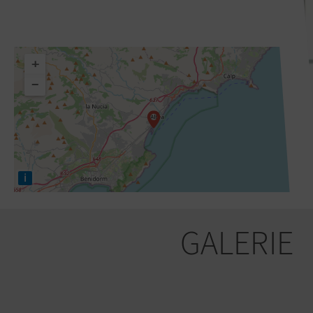
+
−
i
GALERIE