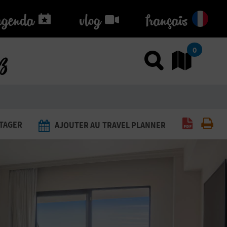
agenda
agenda
vlog
vlog
français
ez
0
Utiliser
Al
Générer 
Imp
TAGER
AJOUTER AU TRAVEL PLANNER