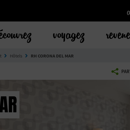
k
écouvrez
voyagez
reven
t
Hôtels
RH CORONA DEL MAR
PAR
MAR