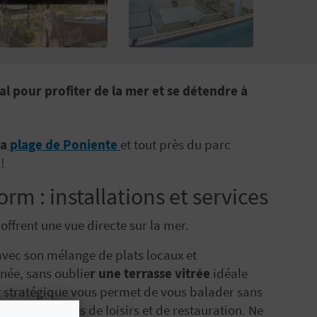
l pour profiter de la mer et se détendre à
la
plage de Poniente
et tout près du parc
!
m : installations et services
offrent une vue directe sur la mer.
 avec son mélange de plats locaux et
née, sans oublie
r une terrasse vitrée
idéale
t stratégique vous permet de vous balader sans
rincipales zones de loisirs et de restauration. Ne