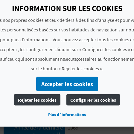
manquez pas cette occasion !
INFORMATION SUR LES COOKIES
s nos propres cookies et ceux de tiers à des fins d'analyse et pour 
# CHAMBRES ET PLACES
ités personnalisées basées sur vos habitudes de navigation sur notr
Places
258
pour plus d'informations. Vous pouvez accepter tous les cookies en
ccepter », les configurer en cliquant sur « Configurer les cookies » o
Chambres
129
en tout
sauf ceux qui sont absolument n&ecute;cessaires au fonctionnemen
1
chambres doubles avec s
sur le bouton « Rejeter les cookies ».
# CARACTÉRISTIQUES
Accepter les cookies
Catégorie
4 Étoiles supérieur
Rejeter les cookies
Configurer les cookies
Année de la dernière
1998
rénovation complète
Plus d´informations
Année de la dernière
1969