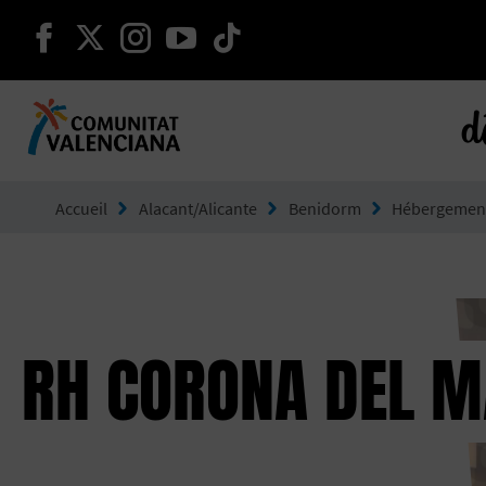
continuer sur facebook
continuer sur twitter
continuer sur instagram
continuer sur youtube
continuer sur tikto
d
Aller à Comunitat Valenciana
Accueil
Alacant/Alicante
Benidorm
Hébergemen
RH CORONA DEL 