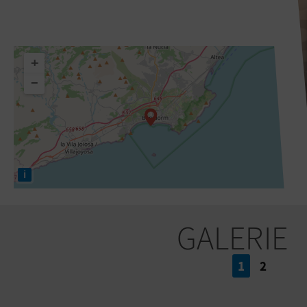
+
−
i
GALERIE
1
2