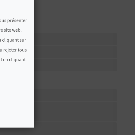
vous présenter
e site web.
 cliquant sur
u rejeter tous
t en cliquant
alon