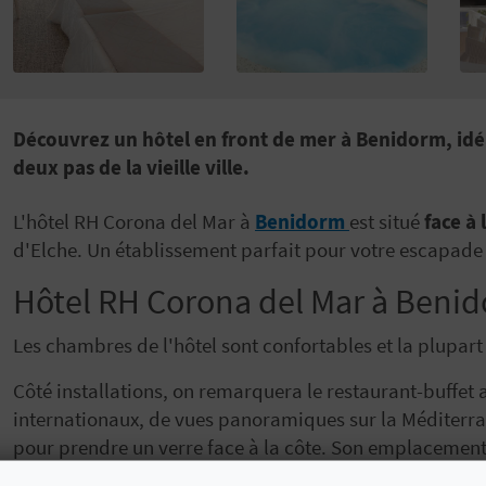
Découvrez un hôtel en front de mer à Benidorm, idéa
deux pas de la vieille ville.
L'hôtel RH Corona del Mar à
Benidorm
est situé
face à 
d'Elche. Un établissement parfait pour votre escapade 
Hôtel RH Corona del Mar à Benidor
Les chambres de l'hôtel sont confortables et la plupart 
Côté installations, on remarquera le restaurant-buffet
internationaux, de vues panoramiques sur la Méditerra
pour prendre un verre face à la côte. Son emplacemen
difficulté dans le centre-ville et d'accéder à pied aux p