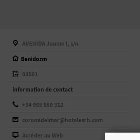
AVENIDA Jaume I, s/n
Benidorm
03501
information de contact
+34 965 850 312
coronadelmar@hotelesrh.com
Accéder au Web