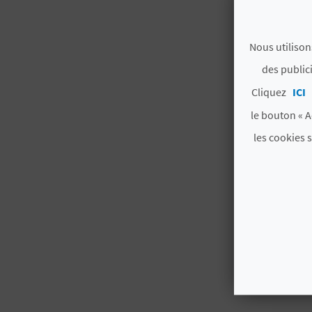
Nous utilison
des public
Cliquez
ICI
le bouton « A
les cookies 