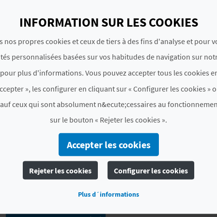
un recoin tranquille à quelques minutes des plus belles
INFORMATION SUR LES COOKIES
établissement parfait pour fêter de beaux moments te
d’équipe.
s nos propres cookies et ceux de tiers à des fins d'analyse et pour 
ités personnalisées basées sur vos habitudes de navigation sur notr
# CHAMBRES ET PLACES
pour plus d'informations. Vous pouvez accepter tous les cookies en
Places
10
ccepter », les configurer en cliquant sur « Configurer les cookies » o
sauf ceux qui sont absolument n&ecute;cessaires au fonctionnemen
Chambres
5
en tout
sur le bouton « Rejeter les cookies ».
5
chambres doubles avec s
Accepter les cookies
# CARACTÉRISTIQUES
Rejeter les cookies
Configurer les cookies
Catégorie
3 Estrellas
Plus d´informations
Chaîne hôtel
NO PERTENECE A NINGUNA