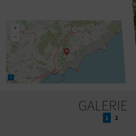
+
−
i
GALERIE
1
2