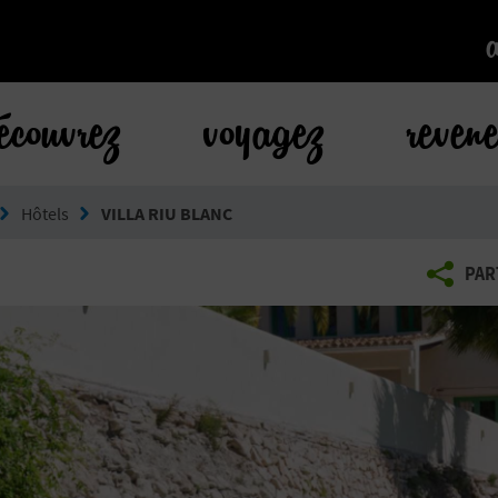
k
écouvrez
voyagez
reven
Hôtels
VILLA RIU BLANC
PAR