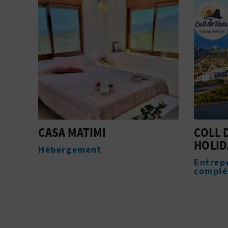
COLL DE RATES CYCLING
LAS A
HOLIDAYS
WATE
Entreprises de services
Entrepr
complémentaires