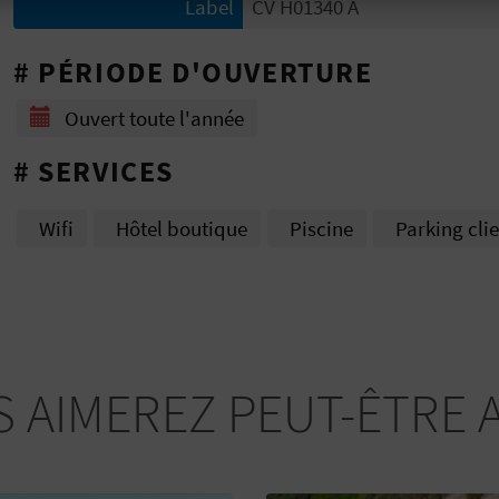
Label
CV H01340 A
# PÉRIODE D'OUVERTURE
Ouvert toute l'année
# SERVICES
Wifi
Hôtel boutique
Piscine
Parking cli
 AIMEREZ PEUT-ÊTRE 