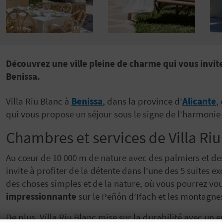
Découvrez une ville pleine de charme qui vous invite 
Benissa.
Villa Riu Blanc à
Benissa
, dans la province d’
Alicante
,
qui vous propose un séjour sous le signe de l’harmonie d
Chambres et services de Villa Riu
Au cœur de 10 000 m de nature avec des palmiers et de
invite à profiter de la détente dans l’une des 5 suites ex
des choses simples et de la nature, où vous pourrez vo
impressionnante
sur le Peñón d’Ifach et les montagne
De plus, Villa Riu Blanc mise sur la durabilité avec un