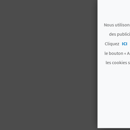
Nous utilison
des public
Cliquez
ICI
le bouton « A
les cookies 