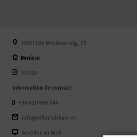
PARTIDA Benimarraig, 79
Benissa
03720
information de contact
+34 620 666 046
info@villariublanc.es
Accéder au Web