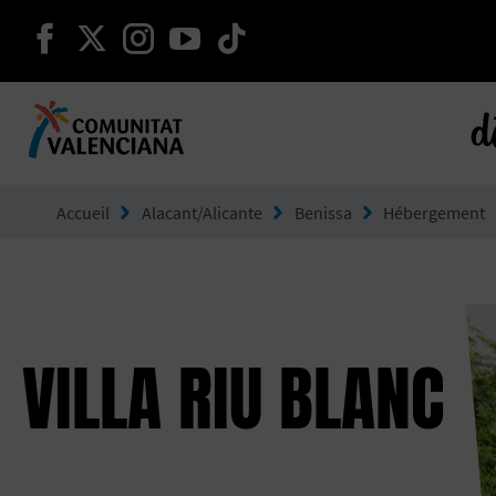
continuer sur facebook
continuer sur twitter
continuer sur instagram
continuer sur youtube
continuer sur tikto
d
Aller à Comunitat Valenciana
Accueil
Alacant/Alicante
Benissa
Hébergement
VILLA RIU BLANC