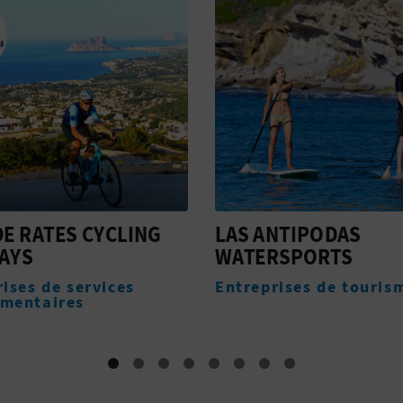
NTIPODAS
TOURIST INFO CALPE
RSPORTS
LEVANTE
ises de tourisme actif
Offices de tourisme