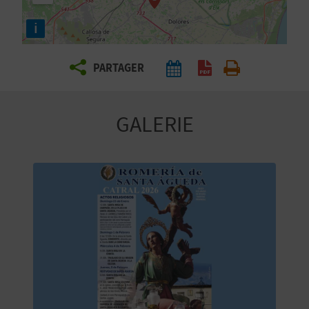
E
i
Z
PARTAGER
V
O
GALERIE
Y
A
G
E
Z
R