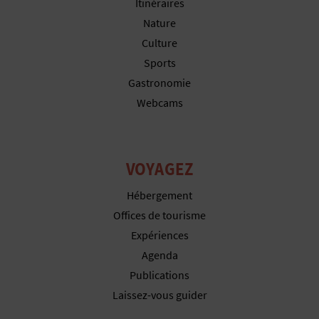
P
Itinéraires
Nature
T
Culture
I
Sports
Gastronomie
O
Webcams
N
E
VOYAGEZ
N
Hébergement
T
Offices de tourisme
R
Expériences
Agenda
E
Publications
P
Laissez-vous guider
R