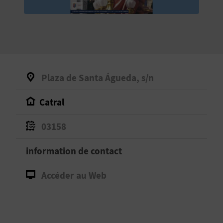
E
V
E
N
Plaza de Santa Águeda, s/n
E
Catral
Z
03158
A
information de contact
G
Accéder au Web
E
N