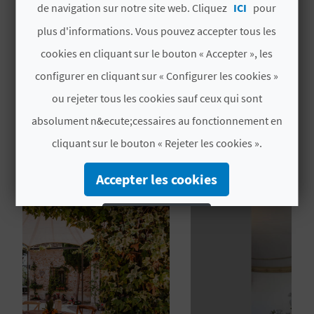
de navigation sur notre site web. Cliquez
ICI
pour
CET
CET
U
2026
2026
plus d'informations. Vous pouvez accepter tous les
L
cookies en cliquant sur le bouton « Accepter », les
E
configurer en cliquant sur « Configurer les cookies »
ou rejeter tous les cookies sauf ceux qui sont
T
absolument n&ecute;cessaires au fonctionnement en
O
VOUS AIMEREZ PEUT-ÊTRE
cliquant sur le bouton « Rejeter les cookies ».
N
AUSSI
Accepter les cookies
E
M
Rejeter les cookies
P
Configurer les cookies
R
Plus d´informations
E