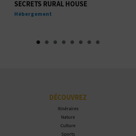
USE
AVENTURA-T
I
Entreprises de tourisme actif
N
T
E
I
N
S
DÉCOUVREZ
C
Itinéraires
R
Nature
I
Culture
Sports