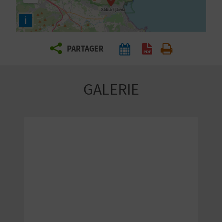
E
i
Z
PARTAGER
V
O
GALERIE
Y
A
G
E
Z
R