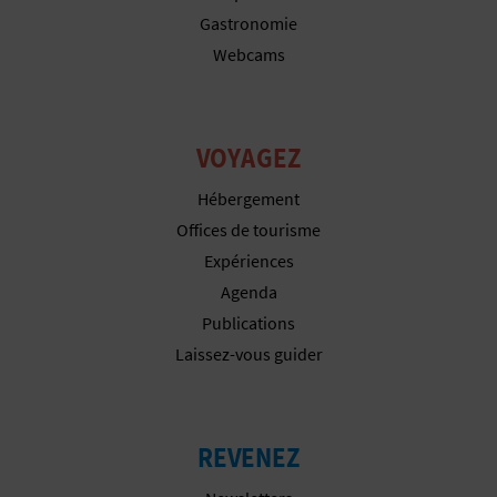
P
Gastronomie
T
Webcams
I
O
VOYAGEZ
N
Hébergement
E
Offices de tourisme
Expériences
N
Agenda
T
Publications
R
Laissez-vous guider
E
P
REVENEZ
R