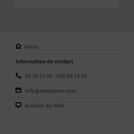
E
V
E
N
Dénia
E
information de contact
Z
65 78 21 55 - 606 80 72 23
A
info@deniamar.com
G
Accéder au Web
E
N