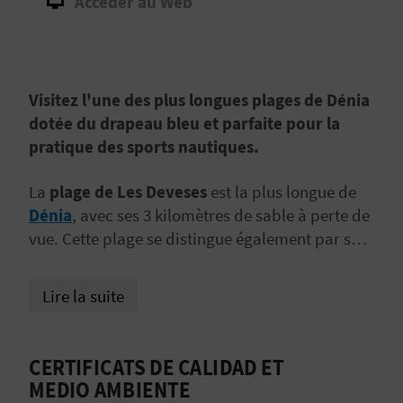
Accéder au Web
D
A
Visitez l'une des plus longues plages de Dénia
V
dotée du drapeau bleu et parfaite pour la
L
pratique des sports nautiques.
O
La
plage de Les Deveses
est la plus longue de
G
Dénia
, avec ses 3 kilomètres de sable à perte de
vue. Cette plage se distingue également par ses
espaces verts et ses dunes.
C
Lire la suite
A
L
CERTIFICATS DE CALIDAD ET
MEDIO AMBIENTE
C