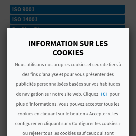
U
ISO 9001
L
ISO 14001
Pavillon Bleu
E
INFORMATION SUR LES
T
# SERVICES
COOKIES
O
Juegos Deportivos
Nous utilisons nos propres cookies et ceux de tiers à
N
Pasarelas
des fins d'analyse et pour vous présenter des
E
publicités personnalisées basées sur vos habitudes
Arena Fina
M
de navigation sur notre site web. Cliquez
ICI
pour
Playa Abierta
P
plus d'informations. Vous pouvez accepter tous les
cookies en cliquant sur le bouton « Accepter », les
Facil Acceso
R
configurer en cliquant sur « Configurer les cookies »
Vigilancia Marítima
E
ou rejeter tous les cookies sauf ceux qui sont