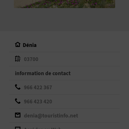
E
V
E
N
Dénia
E
03700
Z
information de contact
A
966 422 367
G
966 423 420
E
denia@touristinfo.net
N