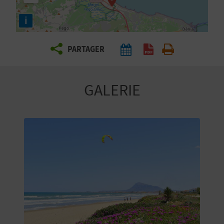
E
i
Z
PARTAGER
V
O
GALERIE
Y
A
G
E
Z
R