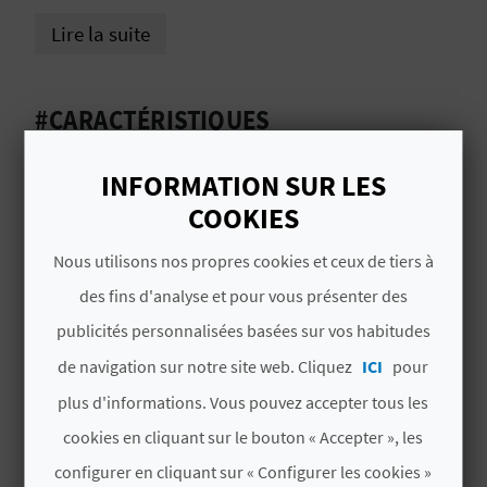
D
Lire la suite
A
#CARACTÉRISTIQUES
V
L
Autres formats de téléchargement
INFORMATION SUR LES
COOKIES
O
Télécharger au format KML
Télécharger au format GPX
G
Nous utilisons nos propres cookies et ceux de tiers à
des fins d'analyse et pour vous présenter des
publicités personnalisées basées sur vos habitudes
C
de navigation sur notre site web. Cliquez
ICI
pour
A
plus d'informations. Vous pouvez accepter tous les
VOUS AIMEREZ PEUT-ÊTRE
L
cookies en cliquant sur le bouton « Accepter », les
AUSSI
C
configurer en cliquant sur « Configurer les cookies »