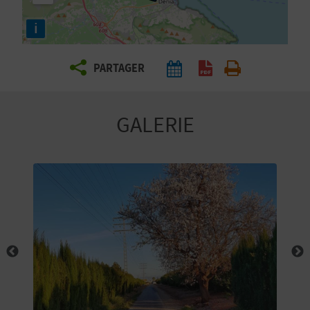
E
i
Z
PARTAGER
V
O
GALERIE
Y
A
G
E
Z
R