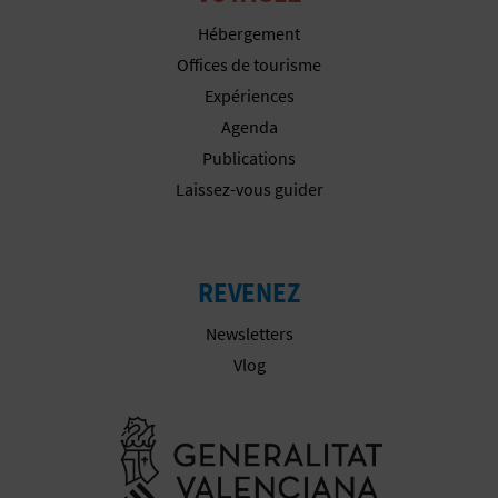
P
Hébergement
T
Offices de tourisme
I
Expériences
Agenda
O
Publications
N
Laissez-vous guider
E
N
REVENEZ
T
Newsletters
R
Vlog
E
Aller à la w
P
R