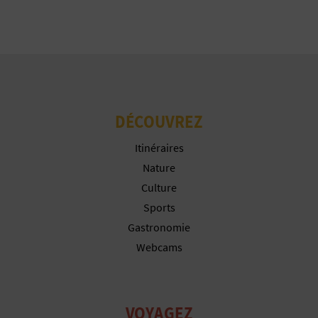
I
N
T
E
DÉCOUVREZ
I
Itinéraires
Nature
N
Culture
S
Sports
Gastronomie
C
Webcams
R
I
VOYAGEZ