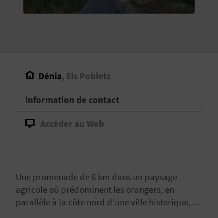
E
V
E
N
Dénia
,
Els Poblets
E
information de contact
Z
Accéder au Web
A
G
Une promenade de 6 km dans un paysage
E
agricole où prédominent les orangers, en
N
parallèle à la côte nord d’une ville historique,
Dénia.