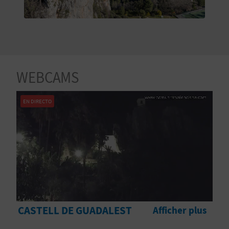
E
V
E
N
WEBCAMS
E
EN DIRECTO
Z
A
G
E
CASTELL DE GUADALEST
Afficher plus
N