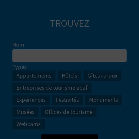
I
N
TROUVEZ
T
E
Nom
I
Types
Appartements
Hôtels
Gîtes ruraux
N
Entreprises de tourisme actif
S
Expériences
Festivités
Monuments
C
Musées
Offices de tourisme
R
Webcams
I