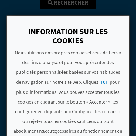
P
RECHERCHER
T
Voir les résultats sur
Télécharger
I
INFORMATION SUR LES
la carte
PDF
O
COOKIES
N
1
2
3
Nous utilisons nos propres cookies et ceux de tiers à
E
des fins d'analyse et pour vous présenter des
publicités personnalisées basées sur vos habitudes
CASES NOVES
N
Aller &agrave; la pageCASES NOVES
El Castell de Guadalest
de navigation sur notre site web. Cliquez
ICI
pour
T
Casas rurales
plus d'informations. Vous pouvez accepter tous les
R
cookies en cliquant sur le bouton « Accepter », les
E
CASTELL DE
Aller &agrave; la pageCastell de Guad
configurer en cliquant sur « Configurer les cookies »
GUADALEST
P
ou rejeter tous les cookies sauf ceux qui sont
El Castell de Guadalest
absolument n&ecute;cessaires au fonctionnement en
Webcams
R