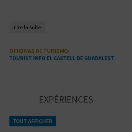
D
A
Lire la suite
V
L
OFICINAS DE TURISMO:
TOURIST INFO EL CASTELL DE GUADALEST
O
G
C
EXPÉRIENCES
A
L
TOUT AFFICHER
C