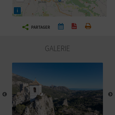
E
i
Z
PARTAGER
V
Générer un PDF
Imprimer
O
GALERIE
Y
A
G
E
Z
R