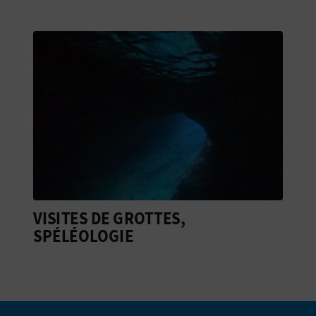
U
L
E
T
O
N
E
M
VISITES DE GROTTES,
SPÉLÉOLOGIE
P
R
E