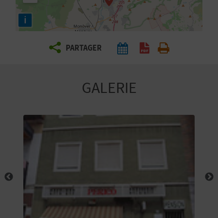
E
i
Z
PARTAGER
V
O
GALERIE
Y
A
G
E
Z
R