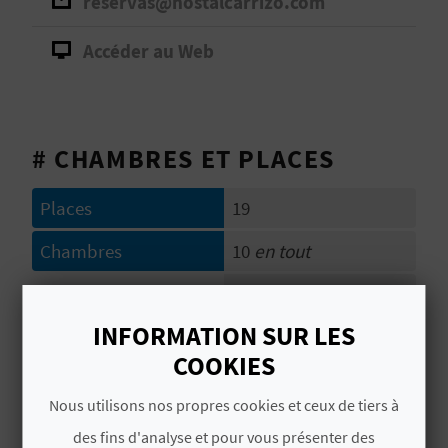
reservas@hostalcarrizo.com
D
A
Accéder au Web
V
# CHAMBRES ET PLACES
L
O
Places
19
G
Chambres
10
en tout
2
suites
C
INFORMATION SUR LES
# CARACTÉRISTIQUES
A
COOKIES
L
Catégorie
1 Estrella
Nous utilisons nos propres cookies et ceux de tiers à
C
Chaîne hôtel
NO PERTENECE A
des fins d'analyse et pour vous présenter des