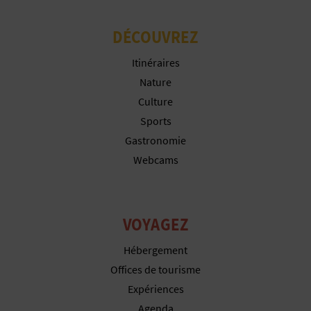
P
T
DÉCOUVREZ
I
Itinéraires
Nature
O
Culture
N
Sports
E
Gastronomie
Webcams
N
T
VOYAGEZ
R
E
Hébergement
Offices de tourisme
P
Expériences
R
Agenda