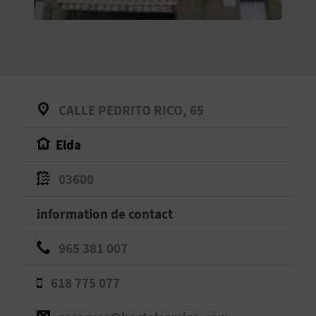
E
V
E
N
CALLE PEDRITO RICO, 65
E
Elda
Z
03600
A
information de contact
G
965 381 007
E
618 775 077
N