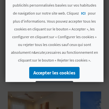
NINGUNA CADENA
publicités personnalisées basées sur vos habitudes
U
de navigation sur notre site web. Cliquez
ICI
pour
Label
CV H00445 A
L
plus d'informations. Vous pouvez accepter tous les
E
# PÉRIODE D'OUVERTURE
cookies en cliquant sur le bouton « Accepter », les
T
configurer en cliquant sur « Configurer les cookies »
Ouvert toute l'année
O
ou rejeter tous les cookies sauf ceux qui sont
absolument n&ecute;cessaires au fonctionnement en
N
cliquant sur le bouton « Rejeter les cookies ».
E
VOUS AIMEREZ PEUT-ÊTRE
Accepter les cookies
M
AUSSI
P
Rejeter les cookies
R
Configurer les cookies
E