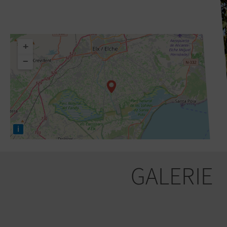
+
−
i
GALERIE