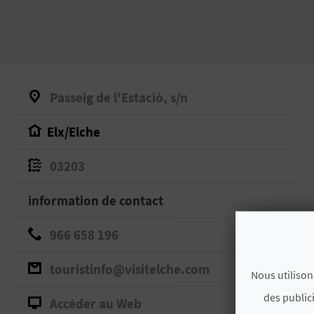
Passeig de l'Estació, s/n
Elx/Elche
03203
information de contact
966 658 196
touristinfo@visitelche.com
Nous utilison
des public
Accéder au Web