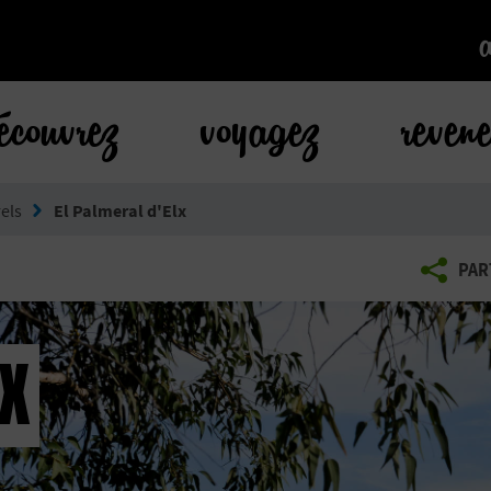
k
écouvrez
voyagez
reven
els
El Palmeral d'Elx
PAR
LX