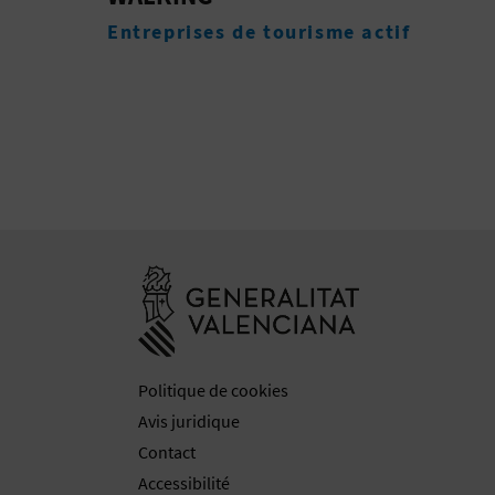
Entreprises de services
complémentaires
e actif
Mus
Aller à la web
Politique de cookies
Avis juridique
Contact
Accessibilité