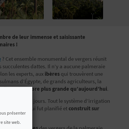
ombre de leur immense et saisissante
naires !
e
? Cet ensemble monumental de vergers réunit
urs succulentes dattes. Il n’y a aucune palmeraie
lon les experts, aux
ibères
qui trouvèrent une
sulmans d’Égypte, de grands agriculteurs, la
 elle était encore plus grande qu’aujourd’hui
.
se trouve de nos jours. Tout le système d’irrigation
ore aujourd’hui fut planifié et
construit sur
vous présenter
e site web.
es
visites guidées
des vergers de la palmeraie