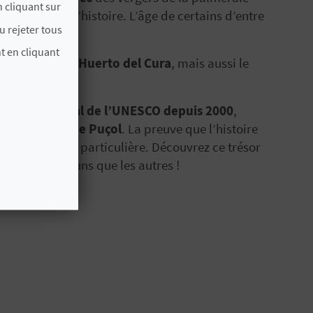
 cliquant sur
et chargés d’histoire. L’âge de certains d’entre
u rejeter tous
t en cliquant
s la beauté du
Huerto del Cura
, mais aussi le
colatero.
moine mondial de l’UNESCO depuis 2000
,
seo Escolar de Puçol
. La preuve que l’histoire
reconnaissance particulière. Découvrez ce trésor
croyables les uns que les autres !