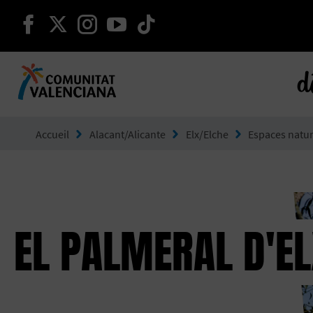
continuer sur facebook
continuer sur twitter
continuer sur instagram
continuer sur youtube
continuer sur tikto
d
Aller à Comunitat Valenciana
Accueil
Alacant/Alicante
Elx/Elche
Espaces natur
EL PALMERAL D'E