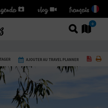
agenda
agenda
vlog
vlog
français
ez
0
Utiliser
Al
Générer 
Imp
TAGER
AJOUTER AU TRAVEL PLANNER