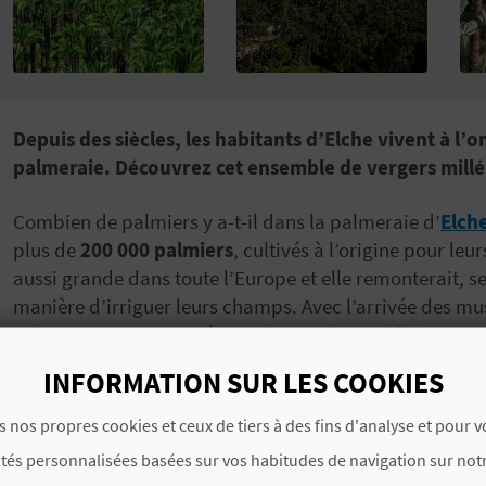
Depuis des siècles, les habitants d’Elche vivent à l’
palmeraie. Découvrez cet ensemble de vergers millé
Combien de palmiers y a-t-il dans la palmeraie d’
Elch
plus de
200 000 palmiers
, cultivés à l’origine pour le
aussi grande dans toute l’Europe et elle remonterait, se
manière d’irriguer leurs champs. Avec l’arrivée des mu
palmeraie commença à grandir. On dit qu’
à l’époque,
INFORMATION SUR LES COOKIES
Au VIIIème et IXe siècle, la ville fut refondée là où elle 
des vergers de la palmeraie d’Elche que l’on trouve enc
s nos propres cookies et ceux de tiers à des fins d'analyse et pour 
ordre du prince omeyyade Abd al-Rahman Iᵉʳ.
ités personnalisées basées sur vos habitudes de navigation sur notr
Actuellement, vous pouvez participer à de surprenant