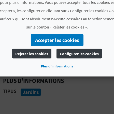
pour plus d'informations. Vous pouvez accepter tous les cookies en
d’Elche et découvrir ses palmiers monumentaux, unique 
ccepter », les configurer en cliquant sur « Configurer les cookies » o
eux risque de vous laisser bouche bée.
sauf ceux qui sont absolument n&ecute;cessaires au fonctionnemen
Parmi les vergers qui vous y attendent, ne manquez pa
sur le bouton « Rejeter les cookies ».
Parc municipal, le Huerto de Abajo et le Huerto del Cho
Accepter les cookies
La palmeraie d’Elche a également été inscrite au
patri
s’ajoutant au drame sacré du
Mystère d’Elche
et au
Mu
d’Elche est un trésor qui mérite une protection et une 
Rejeter les cookies
Configurer les cookies
de notre patrimoine et flânez sous des palmiers plus in
Plus d´informations
PLUS D'INFORMATIONS
TIPUS
Jardins