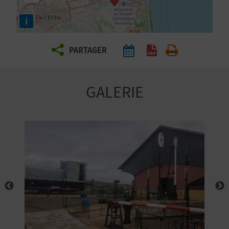
E
i
Z
PARTAGER
V
O
GALERIE
Y
A
G
E
Z
R