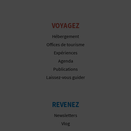
P
T
I
VOYAGEZ
O
Hébergement
Offices de tourisme
N
Expériences
E
Agenda
Publications
N
Laissez-vous guider
T
R
REVENEZ
E
Newsletters
P
Vlog
R