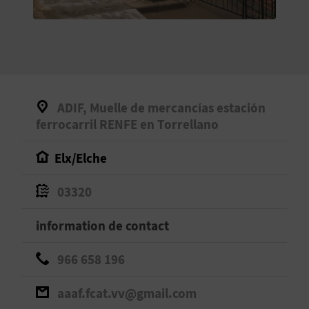
E
V
E
N
ADIF, Muelle de mercancías estación
E
ferrocarril RENFE en Torrellano
Z
Elx/Elche
03320
A
information de contact
G
E
966 658 196
N
aaaf.fcat.vv@gmail.com