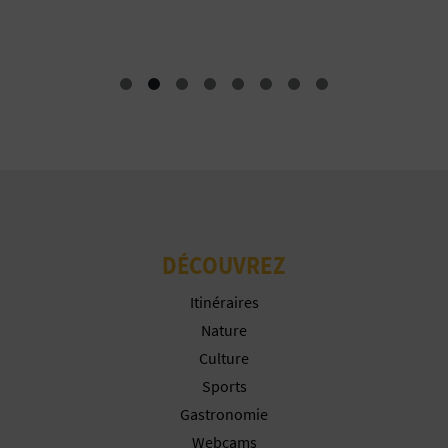
I
Offices de tourisme
N
T
E
I
N
DÉCOUVREZ
S
Itinéraires
C
Nature
Culture
R
Sports
I
Gastronomie
Webcams