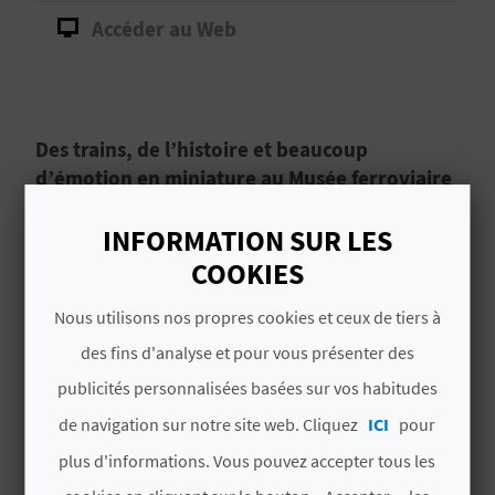
D
Accéder au Web
A
V
Des trains, de l’histoire et beaucoup
L
d’émotion en miniature au Musée ferroviaire
d’Elche. Vous allez manquer ça ?
O
INFORMATION SUR LES
À Torrellano, à quelques minutes d’
Elche
,
G
COOKIES
profitez d’une activité pas comme les autres
Nous utilisons nos propres cookies et ceux de tiers à
sous le signe de la nostalgie en visitant le
Museo
C
del Ferrocarril,
le musée ferroviaire d’Elche.
des fins d'analyse et pour vous présenter des
Cet espace, où l’on voit et l’on vit l’histoire du
A
publicités personnalisées basées sur vos habitudes
Lire la suite
train, est géré avec soin par l’
Associació
de navigation sur notre site web. Cliquez
ICI
pour
L
Alacantina d’Amics del Ferrocarril
,
plus d'informations. Vous pouvez accepter tous les
l’association alicantine des amis des chemins
C
de fer.