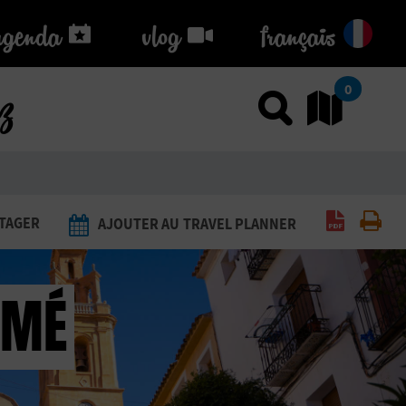
agenda
agenda
vlog
vlog
français
ez
0
Utiliser
Al
Générer 
Imp
TAGER
AJOUTER AU TRAVEL PLANNER
OMÉ