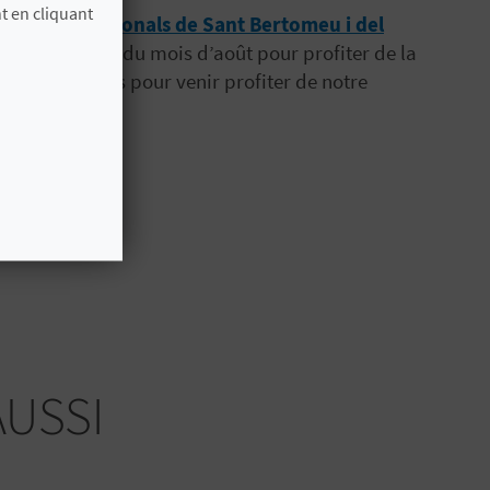
t en cliquant
les
Festes Patronals de Sant Bertomeu i del
ont lieu à la fin du mois d’août pour profiter de la
attendez plus pour venir profiter de notre
AUSSI