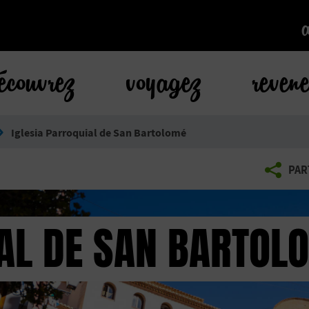
k
écouvrez
voyagez
reven
Iglesia Parroquial de San Bartolomé
PAR
IAL DE SAN BARTOL