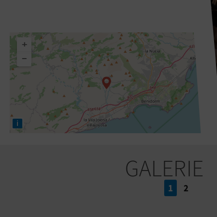
+
−
i
GALERIE
1
2