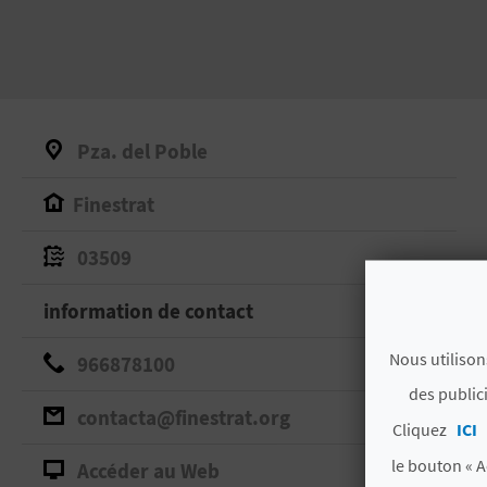
Pza. del Poble
Finestrat
03509
information de contact
Nous utilison
966878100
des public
contacta@finestrat.org
Cliquez
ICI
le bouton « A
Accéder au Web