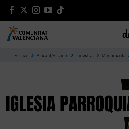
continuer sur facebook
continuer sur twitter
continuer sur instagram
continuer sur youtube
continuer sur tikto
d
Aller à Comunitat Valenciana
Accueil
Alacant/Alicante
Finestrat
Monuments
IGLESIA PARROQU