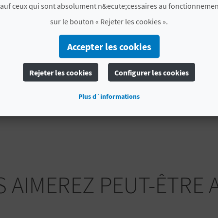
sauf ceux qui sont absolument n&ecute;cessaires au fonctionnemen
Nous vous invitons à découvrir ce sanctuaire pendant 
sur le bouton « Rejeter les cookies ».
Crist del Remei de Finestrat
, les fêtes patronales qui 
bonne ambiance qui envahit les rues à ce moment-là. N’
Accepter les cookies
patrimoine !
Rejeter les cookies
Configurer les cookies
PLUS D'INFORMATIONS
Plus d´informations
Horaire
Horario de cultos
 AIMEREZ PEUT-ÊTRE 