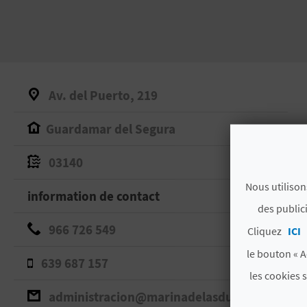
Av. del Puerto, 219
Guardamar del Segura
03140
Nous utilison
information de contact
des public
966 726 549
Cliquez
ICI
le bouton « A
639 687 157
les cookies 
administracion@marinadelasdunas.es