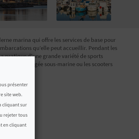
derne marina qui offre les services de base pour
embarcations qu’elle peut accueillir. Pendant les
la pratique d'une grande variété de sports
nautique, la plongée sous-marine ou les scooters
vous présenter
e site web.
 cliquant sur
u rejeter tous
t en cliquant