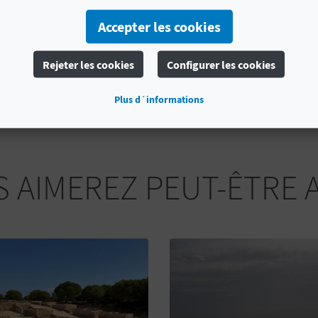
# SERVICES
Accepter les cookies
Restaurante
Aparcamiento
Recogida de Ba
Rejeter les cookies
Configurer les cookies
Muelle de Espera
Botiquin
Hielo
Gasoli
Plus d´informations
 AIMEREZ PEUT-ÊTRE 