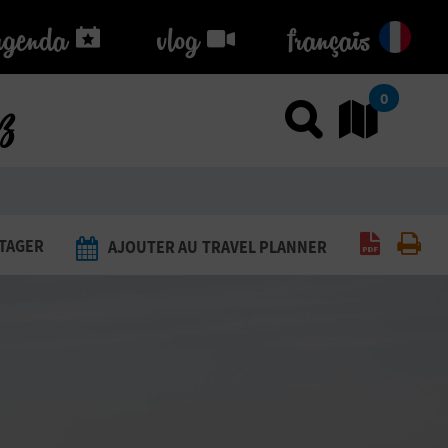
agenda
agenda
vlog
vlog
français
ez
0
Utiliser
Al
Générer 
Imp
TAGER
AJOUTER AU TRAVEL PLANNER