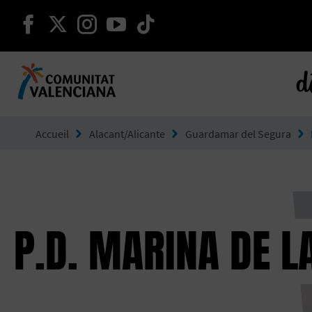
continuer sur facebook
continuer sur twitter
continuer sur instagram
continuer sur youtube
continuer sur tikto
d
Aller à Comunitat Valenciana
Accueil
Alacant/Alicante
Guardamar del Segura
P.D. MARINA DE L