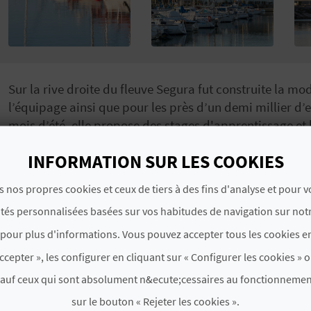
Sur la rive droite du fleuve Segura fut construite la mo
l’équipage ainsi que pour les près d’un demi millier d’
mois d’été, elle propose des stages d'apprentissage et 
nautiques, tels que la voile, la planche à voile, le ski 
INFORMATION SUR LES COOKIES
des mers.
s nos propres cookies et ceux de tiers à des fins d'analyse et pour 
ités personnalisées basées sur vos habitudes de navigation sur notr
# SPÉCIALITÉS
pour plus d'informations. Vous pouvez accepter tous les cookies en
ccepter », les configurer en cliquant sur « Configurer les cookies » o
Clubs nautiques et marinas
Ski nautique
sauf ceux qui sont absolument n&ecute;cessaires au fonctionnemen
sur le bouton « Rejeter les cookies ».