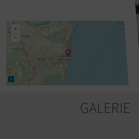
+
−
i
GALERIE