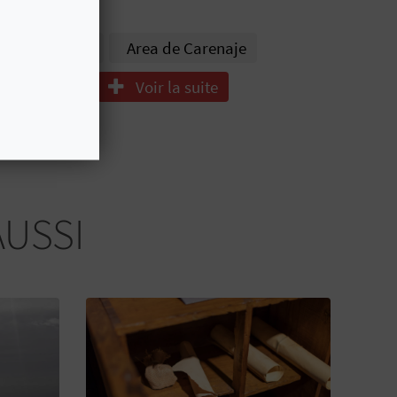
suras
Bar
Area de Carenaje
na
Grua
Voir la suite
AUSSI