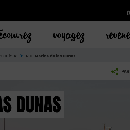
k
écouvrez
voyagez
reven
Nautique
P.D. Marina de las Dunas
PAR
AS DUNAS