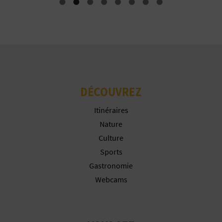
P
T
I
O
N
DÉCOUVREZ
E
Itinéraires
N
Nature
Culture
T
Sports
R
Gastronomie
E
Webcams
P
R