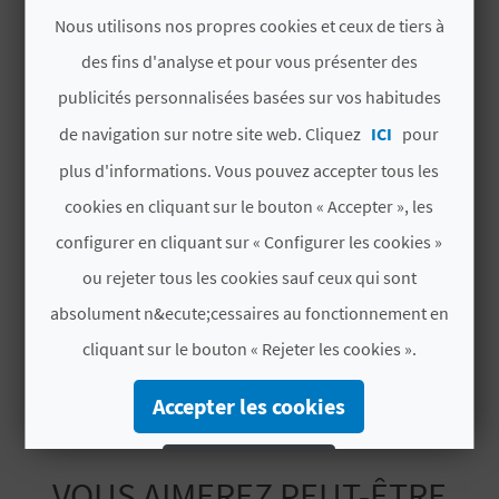
MEDIO AMBIENTE
U
Nous utilisons nos propres cookies et ceux de tiers à
des fins d'analyse et pour vous présenter des
ISO 14001
L
publicités personnalisées basées sur vos habitudes
ISO 9001
E
de navigation sur notre site web. Cliquez
ICI
pour
T
# SERVICES
plus d'informations. Vous pouvez accepter tous les
O
cookies en cliquant sur le bouton « Accepter », les
Bolos
configurer en cliquant sur « Configurer les cookies »
N
Playa Rústica
ou rejeter tous les cookies sauf ceux qui sont
E
absolument n&ecute;cessaires au fonctionnement en
Arena Gruesa
M
cliquant sur le bouton « Rejeter les cookies ».
P
Accepter les cookies
R
Rejeter les cookies
E
VOUS AIMEREZ PEUT-ÊTRE