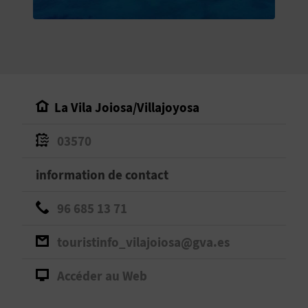
E
V
E
N
La Vila Joiosa/Villajoyosa
E
03570
Z
information de contact
A
96 685 13 71
G
touristinfo_vilajoiosa@gva.es
E
Accéder au Web
N