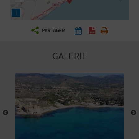
E
i
Z
PARTAGER
V
O
GALERIE
Y
A
G
E
Z
R