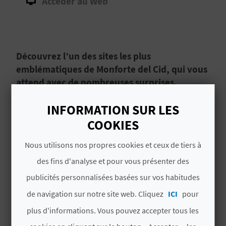
Accéder au Web
D
A
Découvrez l’un des sites les plus
V
emblématiques de Monforte del Cid, qui vous
L
attend avec de nombreuses surprises.
O
La Cueva de San Pascual y su ermita y entorno,
INFORMATION SUR LES
G
la grotte de San Pascual, son ermitage et ses
COOKIES
paysages, est l’un des lieux les plus visités de
Nous utilisons nos propres cookies et ceux de tiers à
Monforte del Cid
. Chaque année, de nombreux
C
fidèles participent au
pèlerinage traditionnel
,
des fins d'analyse et pour vous présenter des
Lire la suite
célébré en hommage au saint.
A
publicités personnalisées basées sur vos habitudes
de navigation sur notre site web. Cliquez
ICI
pour
L
plus d'informations. Vous pouvez accepter tous les
C