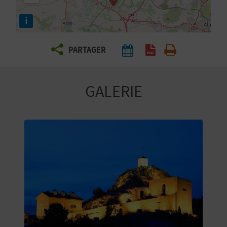
E
i
Z
PARTAGER
V
O
GALERIE
Y
A
G
E
Z
R