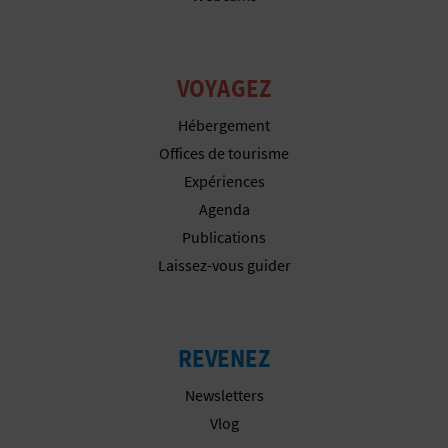
P
T
I
VOYAGEZ
O
Hébergement
Offices de tourisme
N
Expériences
E
Agenda
Publications
N
Laissez-vous guider
T
R
REVENEZ
E
Newsletters
P
Vlog
R