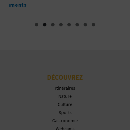
I
N
T
E
I
N
DÉCOUVREZ
S
Itinéraires
C
Nature
Culture
R
Sports
I
Gastronomie
Webcams