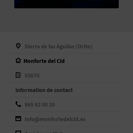
E
V
E
N
Sierra de las Águilas (Orito)
E
Monforte del Cid
Z
03670
A
information de contact
G
965 62 00 25
E
info@monfortedelcid.es
N