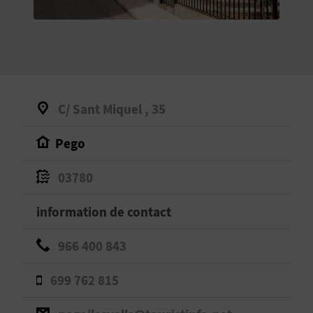
E
V
E
N
C/ Sant Miquel , 35
E
Pego
Z
03780
A
information de contact
G
966 400 843
E
699 762 815
N