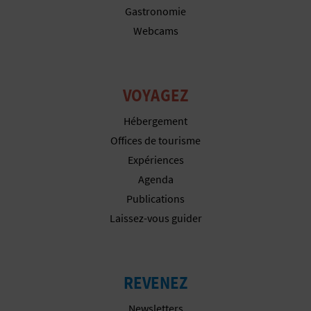
P
Gastronomie
T
Webcams
I
O
VOYAGEZ
N
Hébergement
E
Offices de tourisme
Expériences
N
Agenda
T
Publications
Laissez-vous guider
R
E
P
REVENEZ
R
Newsletters