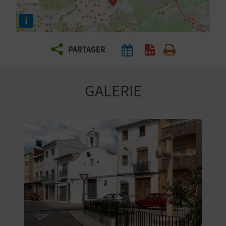
E
i
Z
PARTAGER
V
O
GALERIE
Y
A
G
E
Z
R