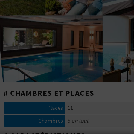
# CHAMBRES ET PLACES
Places
11
Chambres
5
en tout