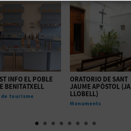
RIO DE SANT
SERRA DE LA LLORE
 APÒSTOL (JAIME
Espaces naturels
LL)
ents