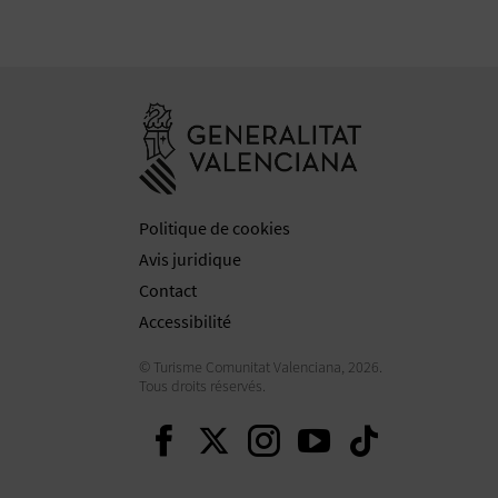
Aller à la web
Politique de cookies
Avis juridique
Contact
Accessibilité
© Turisme Comunitat Valenciana, 2026.
Tous droits réservés.
Continuer sur Facebo
Continuer sur Twit
Continuer sur 
Continuer s
Continu