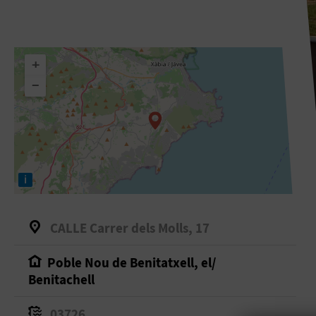
+
−
i
CALLE Carrer dels Molls, 17
Poble Nou de Benitatxell, el/
Benitachell
03726