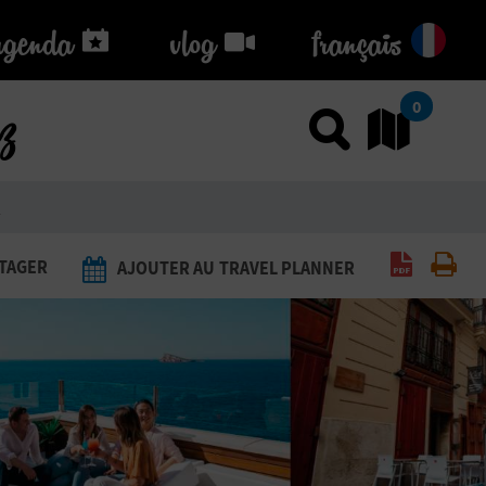
agenda
agenda
vlog
vlog
français
ez
0
Utiliser
Al
R
Générer 
Imp
TAGER
AJOUTER AU TRAVEL PLANNER