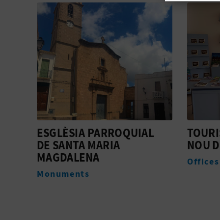
L
TOURIST INFO EL POBLE
ORATO
NOU DE BENITATXELL
JAUME
LLOBE
Offices de tourisme
Monum