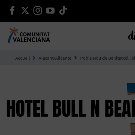
continuer sur facebook
continuer sur twitter
continuer sur instagram
continuer sur youtube
continuer sur tikto
d
Aller à Comunitat Valenciana
Accueil
Alacant/Alicante
Poble Nou de Benitatxell, el
HOTEL BULL N BEA