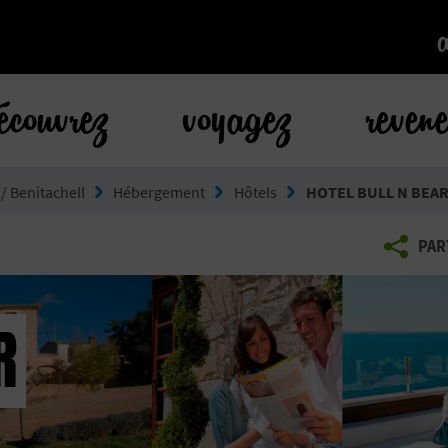
k
écouvrez
voyagez
reven
/ Benitachell
Hébergement
Hôtels
HOTEL BULL N BEA
PAR
R