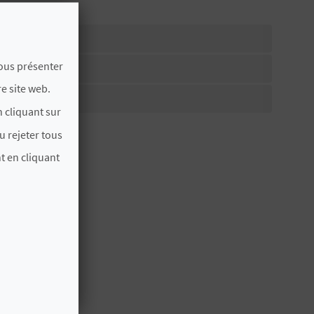
vous présenter
 CADENA
e site web.
 cliquant sur
u rejeter tous
t en cliquant
AUSSI