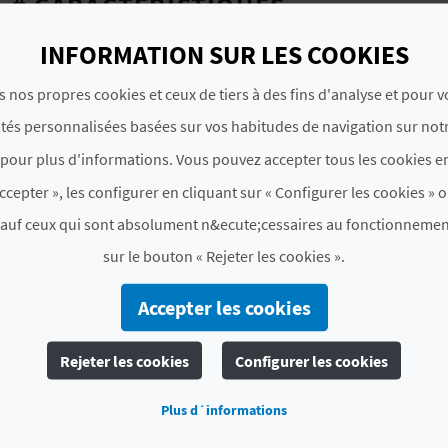
# CARACTÉRISTIQUES
INFORMATION SUR LES COOKIES
Catégorie
2 Estrellas
s nos propres cookies et ceux de tiers à des fins d'analyse et pour 
Chaîne hôtel
NO PERTENECE A NINGUNA
ités personnalisées basées sur vos habitudes de navigation sur notr
Label
CV H01454 A
pour plus d'informations. Vous pouvez accepter tous les cookies en
ccepter », les configurer en cliquant sur « Configurer les cookies » o
# PÉRIODE D'OUVERTURE
sauf ceux qui sont absolument n&ecute;cessaires au fonctionnemen
Ouvert toute l'année
sur le bouton « Rejeter les cookies ».
Accepter les cookies
Rejeter les cookies
Configurer les cookies
 AIMEREZ PEUT-ÊTRE 
Plus d´informations