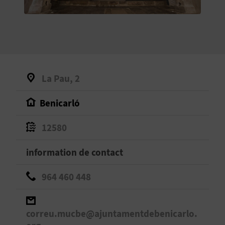
E
V
E
N
La Pau, 2
E
Benicarló
Z
12580
A
information de contact
G
964 460 448
E
N
correu.mucbe@ajuntamentdebenicarlo.