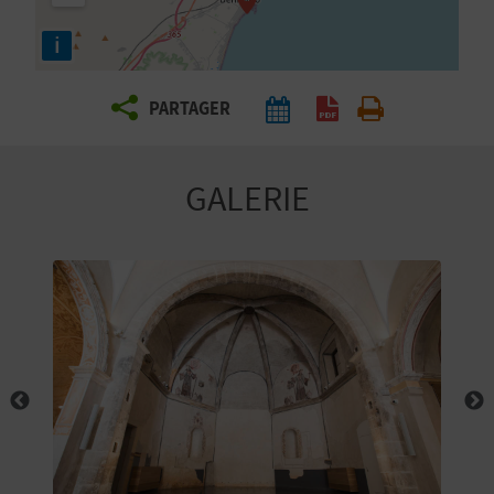
E
i
Z
PARTAGER
V
O
GALERIE
Y
A
G
E
Z
R