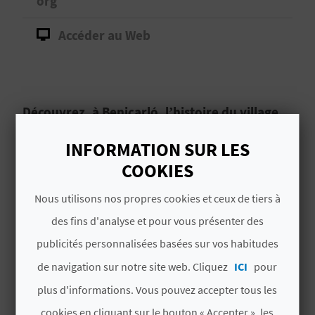
org
D
A
Accéder au Web
V
L
Découvrez, à Benicarló, l’histoire du village
ibère Puig de la Nau.
O
INFORMATION SUR LES
Si vous visitez
Benicarló
et vous souhaitez en
G
COOKIES
savoir plus sur son histoire, ne manquez pas la
Nous utilisons nos propres cookies et ceux de tiers à
visite du musée
MUCBE-Centro Cultural
C
Convent de Sant Francesc
.
des fins d'analyse et pour vous présenter des
publicités personnalisées basées sur vos habitudes
A
Lire la suite
de navigation sur notre site web. Cliquez
ICI
pour
L
plus d'informations. Vous pouvez accepter tous les
C
cookies en cliquant sur le bouton « Accepter », les