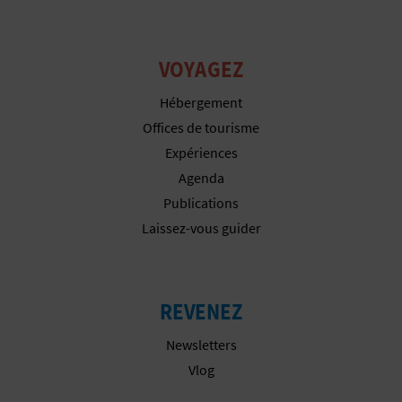
P
T
VOYAGEZ
I
Hébergement
O
Offices de tourisme
N
Expériences
Agenda
E
Publications
N
Laissez-vous guider
T
R
REVENEZ
E
Newsletters
P
Vlog
R