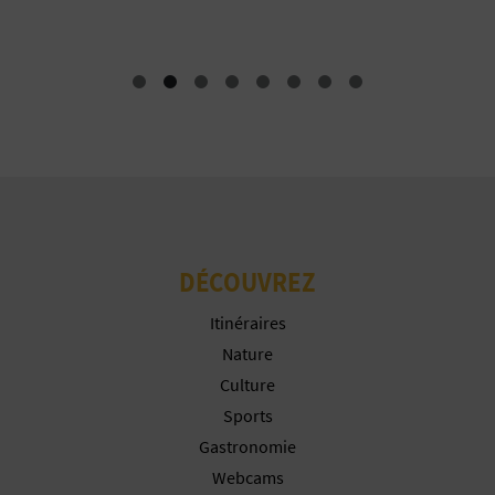
I
N
T
E
I
N
DÉCOUVREZ
S
Itinéraires
Nature
C
Culture
R
Sports
Gastronomie
I
Webcams