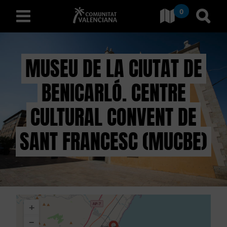
0
Aller à Comunitat Valencia
Aller
français
MUSEU DE LA CIUTAT DE
BENICARLÓ. CENTRE
D
É
CULTURAL CONVENT DE
C
SANT FRANCESC (MUCBE)
O
U
V
+
R
−