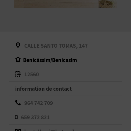
E
V
E
N
CALLE SANTO TOMAS, 147
E
Benicàssim/Benicasim
Z
12560
A
information de contact
G
964 742 709
E
659 372 821
N