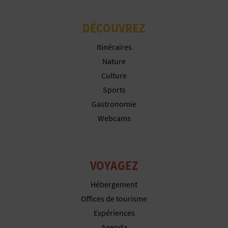
P
T
DÉCOUVREZ
I
Itinéraires
O
Nature
Culture
N
Sports
E
Gastronomie
Webcams
N
T
R
VOYAGEZ
E
Hébergement
Offices de tourisme
P
Expériences
R
Agenda