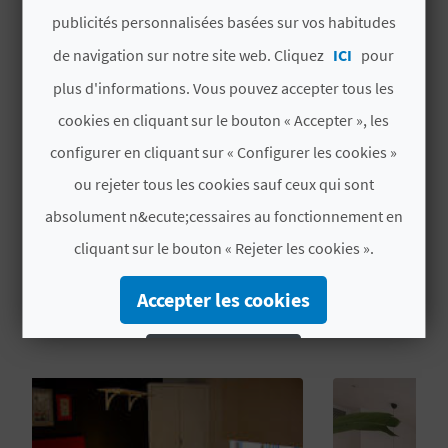
Année de la dernière
1962
U
publicités personnalisées basées sur vos habitudes
rénovation partielle
de navigation sur notre site web. Cliquez
ICI
pour
L
Chaîne hôtel
NO PERTENECE A
plus d'informations. Vous pouvez accepter tous les
E
NINGUNA CADENA
cookies en cliquant sur le bouton « Accepter », les
T
Label
CV H00199CS
configurer en cliquant sur « Configurer les cookies »
O
ou rejeter tous les cookies sauf ceux qui sont
absolument n&ecute;cessaires au fonctionnement en
N
cliquant sur le bouton « Rejeter les cookies ».
E
VOUS AIMEREZ PEUT-ÊTRE
Accepter les cookies
M
AUSSI
P
Rejeter les cookies
R
Configurer les cookies
E