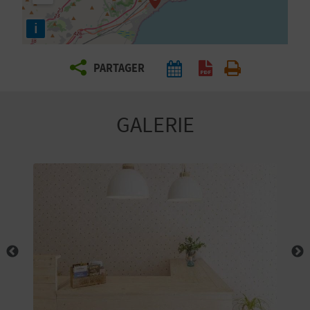
E
i
Z
PARTAGER
V
O
GALERIE
Y
A
G
E
Z
R