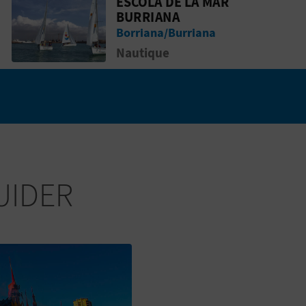
ESCOLA DE LA MAR
ERIA DE CALATRAVA
Aller &agrave; la pageEscola de la Mar
BURRIANA
Borriana/Burriana
Nautique
UIDER