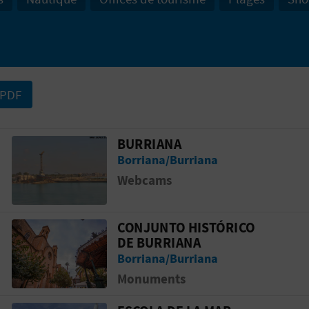
 PDF
BURRIANA
LORES DE BURRIANA
Aller &agrave; la pageBurriana
Borriana/Burriana
Webcams
CONJUNTO HISTÓRICO
 Burriana
Aller &agrave; la pageConjunto Históri
DE BURRIANA
Borriana/Burriana
Monuments