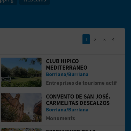
1
2
3
4
CLUB HIPICO
Aller &agrave; la pageCLUB HIPICO ME
MEDITERRANEO
Borriana/Burriana
Entreprises de tourisme actif
CONVENTO DE SAN JOSÉ.
co de Burriana
Aller &agrave; la pageConvento de San J
CARMELITAS DESCALZOS
Borriana/Burriana
Monuments