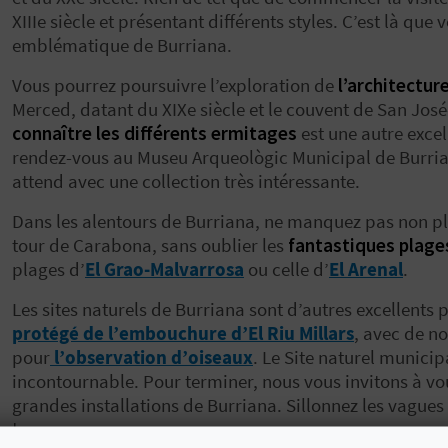
XIIIe siècle et présentant différents styles. C’est là que
emblématique de Burriana.
Vous pourrez poursuivre l’exploration de
l’architectur
Merced, datant du XIXe siècle et le couvent de San J
connaître les différents ermitages
est une autre excel
rendez-vous au Museu Arqueològic Municipal de Burria
attend avec une collection très intéressante.
Dans les alentours de Burriana, ne manquez pas non pl
tour de Carabona, sans oublier les
fantastiques plage
plages d’
El Grao-Malvarrosa
ou celle d’
El Arenal
.
Les sites naturels de Burriana sont d’autres excellents 
protégé de l’embouchure d’El Riu Millars
, avec de n
pour
l’observation d’oiseaux
. Le Site naturel municip
incontournable. Pour terminer, nous vous invitons à v
grandes installations de Burriana. Sillonnez les vagues
!