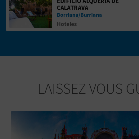
EDIFICIO ALQUERIA DE
Aller &agrave; la pageEDIFICIO ALQU
CALATRAVA
Borriana/Burriana
Hoteles
LAISSEZ VOUS G