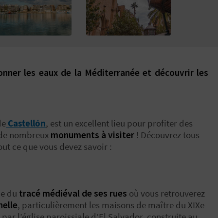
lonner les eaux de la Méditerranée et découvrir les
de
Castellón
, est un excellent lieu pour profiter des
a de nombreux
monuments à visiter
! Découvrez tous
out ce que vous devez savoir :
ie du
tracé médiéval de ses rues
où vous retrouverez
nelle
, particulièrement les maisons de maître du XIXe
 par l’église paroissiale d’El Salvador, construite au