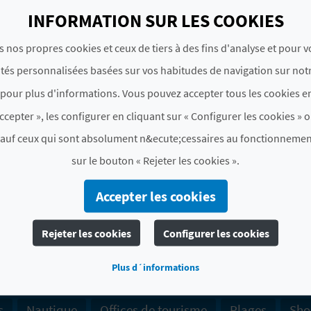
INFORMATION SUR LES COOKIES
OFICINAS DE TURISMO:
TOURIST INFO BURRIANA
s nos propres cookies et ceux de tiers à des fins d'analyse et pour 
ités personnalisées basées sur vos habitudes de navigation sur notr
TOURIST INFO BURRIANA - L'ARENAL
pour plus d'informations. Vous pouvez accepter tous les cookies en
ccepter », les configurer en cliquant sur « Configurer les cookies » o
sauf ceux qui sont absolument n&ecute;cessaires au fonctionnemen
sur le bouton « Rejeter les cookies ».
TROUVEZ
Accepter les cookies
Rejeter les cookies
Configurer les cookies
Plus d´informations
 de services complémentaires
Entreprises de tourisme
s
Nautique
Offices de tourisme
Plages
Sho