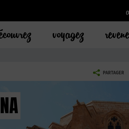
k
écouvrez
voyagez
reven
PARTAGER
ANA