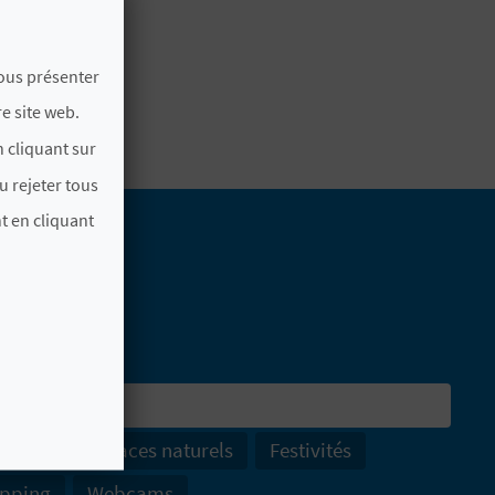
vous présenter
e site web.
 cliquant sur
u rejeter tous
t en cliquant
 actif
Espaces naturels
Festivités
pping
Webcams