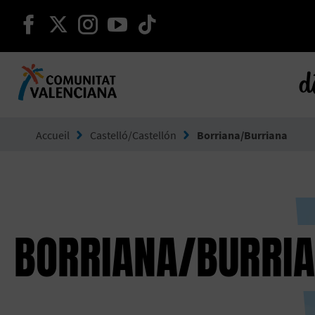
continuer sur facebook
continuer sur twitter
continuer sur instagram
continuer sur youtube
continuer sur tikto
d
Aller à Comunitat Valenciana
Accueil
Castelló/Castellón
Borriana/Burriana
BORRIANA/BURRI