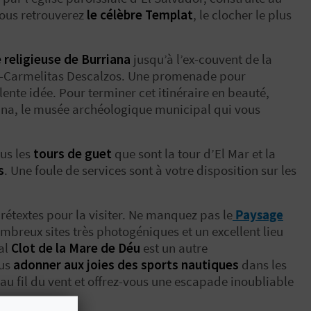
 vous retrouverez
le célèbre Templat
, le clocher le plus
e religieuse de Burriana
jusqu’à l’ex-couvent de la
osé-Carmelitas Descalzos. Une promenade pour
lente idée. Pour terminer cet itinéraire en beauté,
na, le musée archéologique municipal qui vous
us les
tours de guet
que sont la tour d’El Mar et la
s
. Une foule de services sont à votre disposition sur les
prétextes pour la visiter. Ne manquez pas le
Paysage
ombreux sites très photogéniques et un excellent lieu
al
Clot de la Mare de Déu
est un autre
ous
adonner aux joies des sports nautiques
dans les
 au fil du vent et offrez-vous une escapade inoubliable