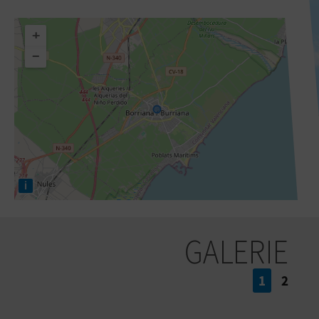
+
−
i
GALERIE
1
2