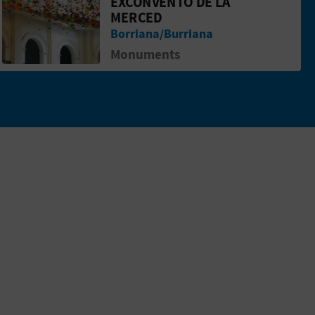
EXCONVENTO DE LA
 Burriana
Aller &agrave; la pageExconvento de la 
MERCED
Borriana/Burriana
Monuments