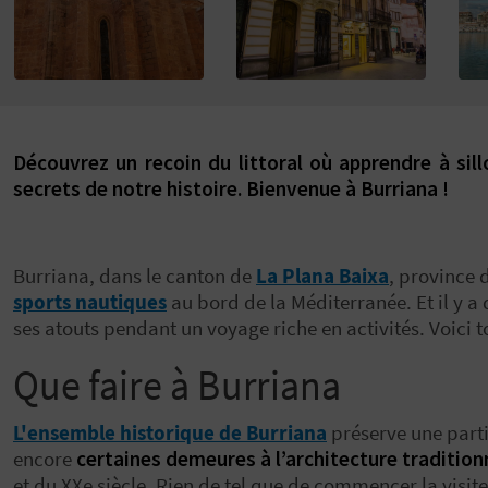
Découvrez un recoin du littoral où apprendre à sil
secrets de notre histoire. Bienvenue à Burriana !
Burriana, dans le canton de
La Plana Baixa
, province 
sports nautiques
au bord de la Méditerranée. Et il y 
ses atouts pendant un voyage riche en activités. Voici t
Que faire à Burriana
L'ensemble historique de Burriana
préserve une part
encore
certaines demeures à l’architecture tradition
et du XXe siècle. Rien de tel que de commencer la visite