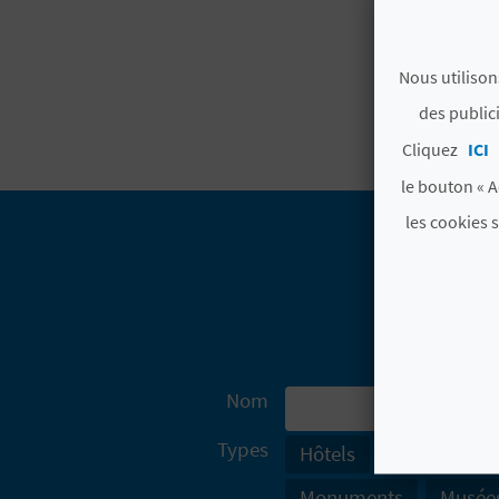
Nous utilison
des public
Cliquez
ICI
le bouton « A
les cookies 
Nom
Types
Hôtels
Entreprises
Monuments
Musée