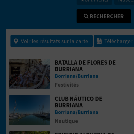
RECHERCHER
Voir les résultats sur la carte
Télécharger
BATALLA DE FLORES DE
Aller &agrave; la pageBATALLA DE F
BURRIANA
Borriana/Burriana
Festivités
CLUB NÁUTICO DE
Aller &agrave; la pageClub Náutico de
BURRIANA
Borriana/Burriana
Nautique