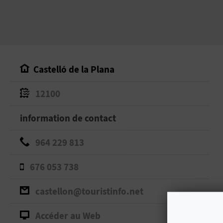
Castelló de la Plana
12100
information de contact
964 229 813
676 053 738
castellon@touristinfo.net
Accéder au Web