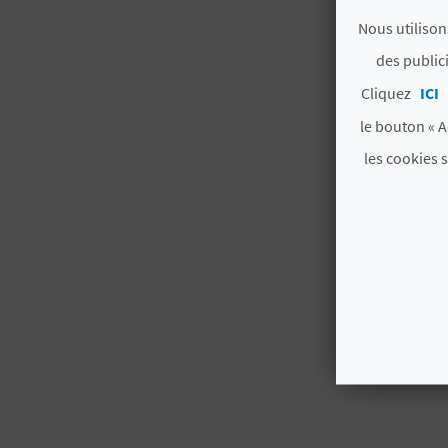
Nous utilison
des public
Cliquez
ICI
le bouton « A
les cookies 