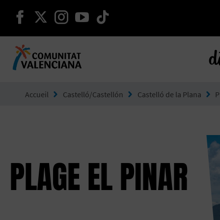
continuer sur facebook
continuer sur twitter
continuer sur instagram
continuer sur youtube
continuer sur tikto
d
Aller à Comunitat Valenciana
Accueil
Castelló/Castellón
Castelló de la Plana
P
PLAGE EL PINAR