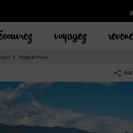
k
écouvrez
voyagez
reven
lages
Plage El Pinar
PAR