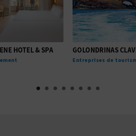
DRINAS CLAVEL
PLANETARI DE
CASTELLÓ
ises de tourisme actif
Parcs de loisirs