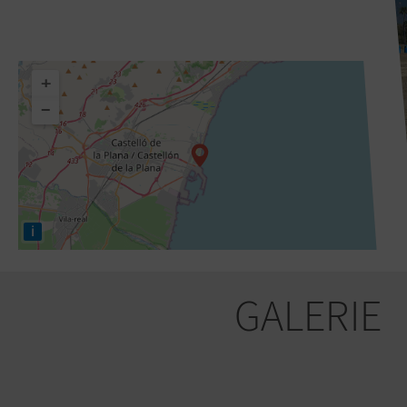
+
−
i
GALERIE