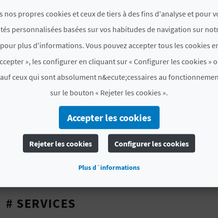
filets de volley-ball, zones de jeux pour enfants et un s
s nos propres cookies et ceux de tiers à des fins d'analyse et pour 
chaises longues, des parasols et
plusieurs options de 
ités personnalisées basées sur vos habitudes de navigation sur notr
une petite faim ! Le Parque Litoral à deux pas de la pl
pour plus d'informations. Vous pouvez accepter tous les cookies en
d'exercice.
ccepter », les configurer en cliquant sur « Configurer les cookies » o
Sur la deuxième partie de la plage se trouve un
terrain
sauf ceux qui sont absolument n&ecute;cessaires au fonctionnemen
parfait pour combiner sport et plage. Vous serez ravi d
sur le bouton « Rejeter les cookies ».
le dôme blanc qui dépassera du sable. Vous l'avez comp
passez pas à côté.
Accepter les cookies
Rejeter les cookies
Configurer les cookies
CERTIFICATS DE CALIDAD ET MEDIO AMBIE
Pavillon
Q ICTE
ISO
Règ
Plus d´informations
Bleu
Calidad
14001
E
# SERVICES