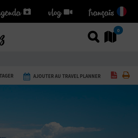
agenda
agenda
vlog
vlog
français
ez
0
Utiliser
Al
Générer 
Imp
TAGER
AJOUTER AU TRAVEL PLANNER