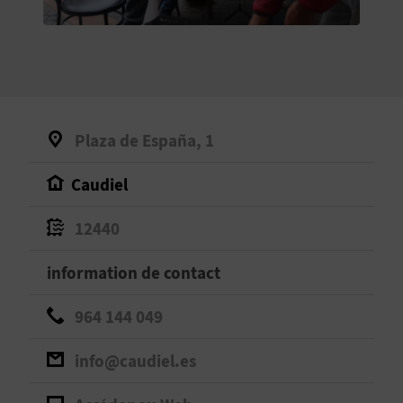
E
V
E
N
Plaza de España, 1
E
Caudiel
Z
12440
A
information de contact
G
964 144 049
E
info@caudiel.es
N