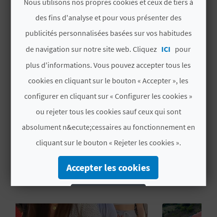
Nous utilisons nos propres cookies et ceux de tiers à
U
traditionnelle
.
Date de début
des fins d'analyse et pour vous présenter des
17/01/2026
L
publicités personnalisées basées sur vos habitudes
Date de fin
de navigation sur notre site web. Cliquez
ICI
pour
E
18/01/2026
plus d'informations. Vous pouvez accepter tous les
T
cookies en cliquant sur le bouton « Accepter », les
Taux d'intérêt
O
Intérêt touristique local
configurer en cliquant sur « Configurer les cookies »
N
ou rejeter tous les cookies sauf ceux qui sont
E
absolument n&ecute;cessaires au fonctionnement en
cliquant sur le bouton « Rejeter les cookies ».
M
VOUS AIMEREZ PEUT-ÊTRE
P
Accepter les cookies
AUSSI
R
Rejeter les cookies
E
Configurer les cookies