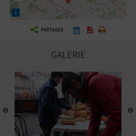
E
i
Z
PARTAGER
V
O
GALERIE
Y
A
G
E
Z
R