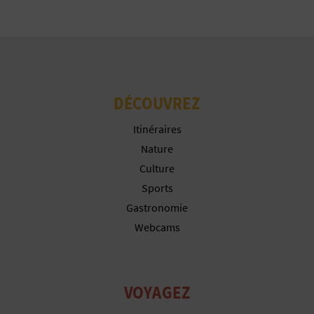
P
T
I
O
DÉCOUVREZ
N
Itinéraires
E
Nature
N
Culture
Sports
T
Gastronomie
R
Webcams
E
P
VOYAGEZ
R