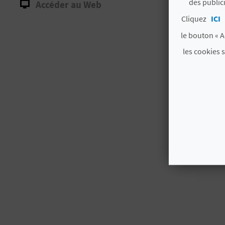
des public
Accéder au Web
Cliquez
ICI
le bouton « A
les cookies 