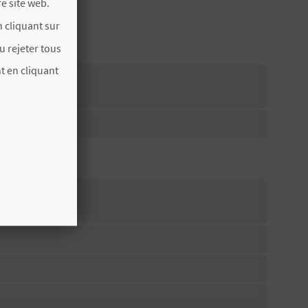
e site web.
 cliquant sur
u rejeter tous
t en cliquant