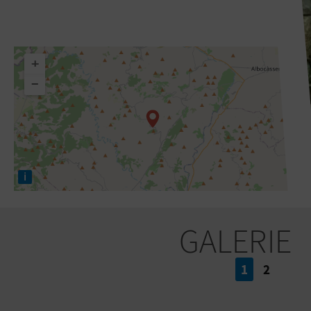
+
−
i
GALERIE
1
2