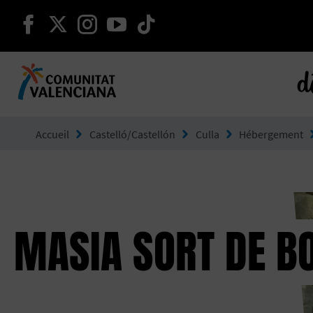
continuer sur facebook
continuer sur twitter
continuer sur instagram
continuer sur youtube
continuer sur tikto
d
Aller à Comunitat Valenciana
Accueil
Castelló/Castellón
Culla
Hébergement
MASIA SORT DE B