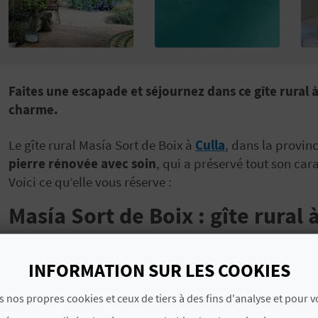
Faites une escapade et séjournez dans ce gîte rural à
charme.
Le gîte rural Masía Sort de Boix à
Culla
, dans la provin
pierre rénovée avec soin
, qui a préservé tout son car
Voici ce qu’elle vous réserve :
Masía Sort de Boix : gîte rural 
Pouvant accueillir jusqu’à 8 personnes, ce gîte de deu
cheminée et cuisine totalement équipée. Il y a égaleme
INFORMATION SUR LES COOKIES
salles de bain dans une salle de bain avec
une charman
s nos propres cookies et ceux de tiers à des fins d'analyse et pour 
vous retrouverez u
ne piscine privée, un barbecue et
le figuier, le tout dans un cadre naturel unique et paisib