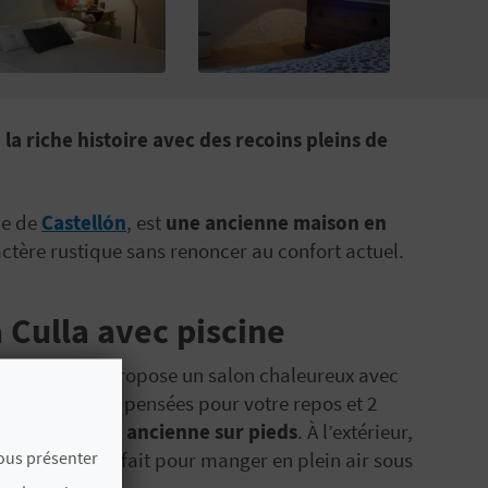
 la riche histoire avec des recoins pleins de
ce de
Castellón
, est
une ancienne maison en
actère rustique sans renoncer au confort actuel.
à Culla avec piscine
x étages vous propose un salon chaleureux avec
nt 3 chambres pensées pour votre repos et 2
te baignoire ancienne sur pieds
. À l’extérieur,
vous présenter
 un porche
parfait pour manger en plein air sous
le.