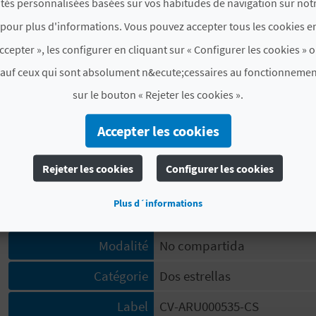
ités personnalisées basées sur vos habitudes de navigation sur notr
pour plus d'informations. Vous pouvez accepter tous les cookies en
#CHAMBRES ET PLACES
ccepter », les configurer en cliquant sur « Configurer les cookies » o
sauf ceux qui sont absolument n&ecute;cessaires au fonctionnemen
Nombre total de
3
sur le bouton « Rejeter les cookies ».
chambres
Nombre total de places
6
Accepter les cookies
#CARACTÉRISTIQUES
Rejeter les cookies
Configurer les cookies
Indicateur de
Non
Plus d´informations
classement de luxe
Modalité
No compartida
Catégorie
Dos estrellas
Label
CV-ARU000535-CS