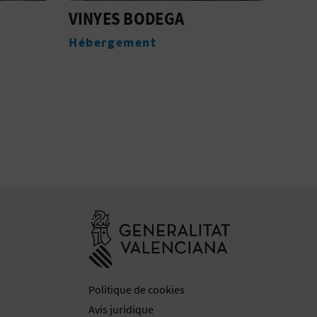
MASIA ARINESA
EL 
MED
Hébergement
EL 
Héb
Aller à la web
Politique de cookies
Avis juridique