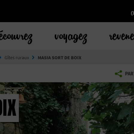
k
écouvrez
voyagez
reven
Gîtes ruraux
MASIA SORT DE BOIX
PAR
OIX