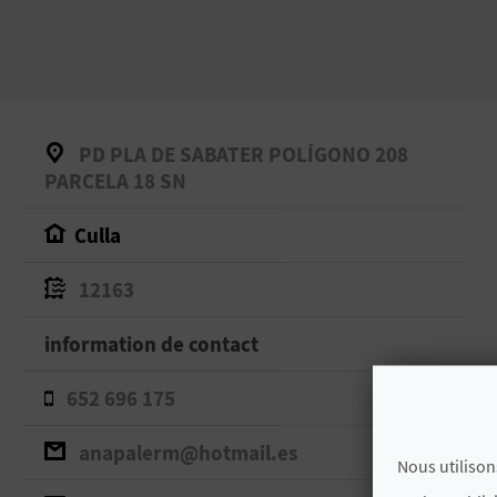
PD PLA DE SABATER POLÍGONO 208
PARCELA 18 SN
Culla
12163
information de contact
652 696 175
anapalerm@hotmail.es
Nous utilison