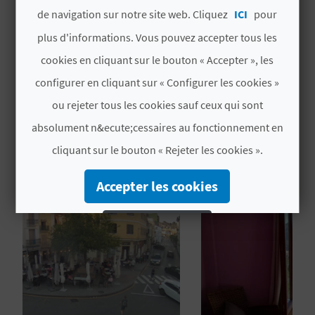
# PÉRIODE D'OUVERTURE
de navigation sur notre site web. Cliquez
ICI
pour
U
plus d'informations. Vous pouvez accepter tous les
L
Ouvert toute l'année
cookies en cliquant sur le bouton « Accepter », les
E
configurer en cliquant sur « Configurer les cookies »
T
ou rejeter tous les cookies sauf ceux qui sont
O
absolument n&ecute;cessaires au fonctionnement en
VOUS AIMEREZ PEUT-ÊTRE
cliquant sur le bouton « Rejeter les cookies ».
AUSSI
N
E
Accepter les cookies
M
Rejeter les cookies
P
Configurer les cookies
R
Plus d´informations
E