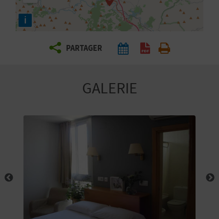
E
i
Z
PARTAGER
V
O
GALERIE
Y
A
G
E
Z
R