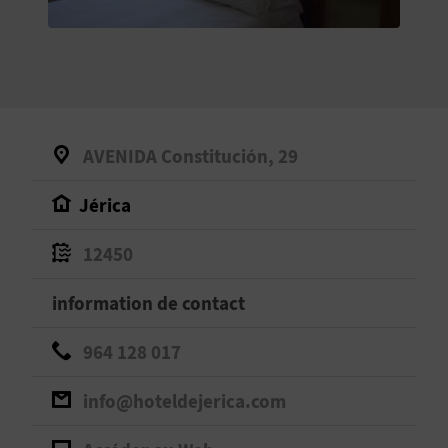
E
V
E
N
AVENIDA Constitución, 29
E
Jérica
Z
12450
A
information de contact
G
964 128 017
E
info@hoteldejerica.com
N