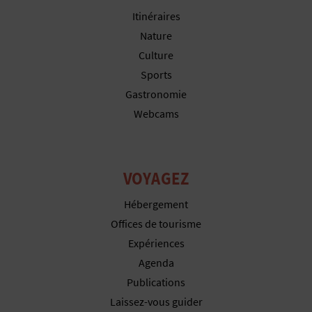
P
Itinéraires
T
Nature
I
Culture
Sports
O
Gastronomie
N
Webcams
E
N
VOYAGEZ
T
Hébergement
R
Offices de tourisme
Expériences
E
Agenda
P
Publications
Laissez-vous guider
R