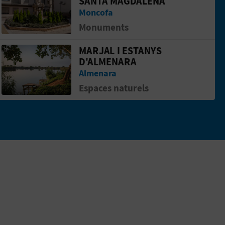
SANTA MAGDALENA
Moncofa
Monuments
MARJAL I ESTANYS
Aller &agrave; la pageMarjal i Estanys 
D'ALMENARA
Almenara
Espaces naturels