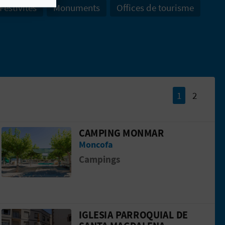
Festivités
Monuments
Offices de tourisme
1
2
CAMPING MONMAR
 MONCOFA
Aller &agrave; la pageCAMPING MONMA
Moncofa
Campings
IGLESIA PARROQUIAL DE
IVIDADES EN LA NATURALEZA
Aller &agrave; la pageIglesia Parroquia