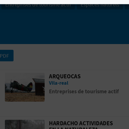
Entreprises de tourisme actif
Espaces naturels
 PDF
ARQUEOCAS
ESEMBARCO DE SANTA MARÍA MAGDALENA EN
Aller &agrave; la pageARQUEOCAS
Vila-real
Entreprises de tourisme actif
HARDACHO ACTIVIDADES
agdalena
Aller &agrave; la pageHARDACHO ACT