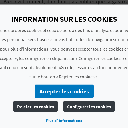
Bien évidemment, il ne faut pas oublier que la gastro
Région de Valencia et
Moncofa
n’est pas une exception
riz noir ou de vous régaler avec un
Meló de Monco
INFORMATION SUR LES COOKIES
Région de Valencia.
s nos propres cookies et ceux de tiers à des fins d'analyse et pour 
OFICINAS DE TURISMO:
ités personnalisées basées sur vos habitudes de navigation sur notr
TOURIST INFO MONCOFA
pour plus d'informations. Vous pouvez accepter tous les cookies en
ccepter », les configurer en cliquant sur « Configurer les cookies » o
sauf ceux qui sont absolument n&ecute;cessaires au fonctionnemen
sur le bouton « Rejeter les cookies ».
TROUVEZ
Accepter les cookies
Rejeter les cookies
Configurer les cookies
Plus d´informations