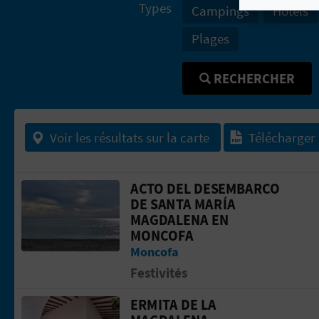
Types
Campings
Hôtels
Plages
RECHERCHER
Voir les résultats sur la carte
Télécharger
ACTO DEL DESEMBARCO
Aller &agrave; la pageACTO DEL D
DE SANTA MARÍA
MAGDALENA EN
MONCOFA
Moncofa
Festivités
ERMITA DE LA
Aller &agrave; la pageErmita de la M