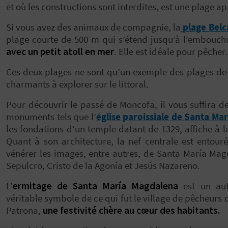
et où les constructions sont interdites, est une plage a
Si vous avez des animaux de compagnie, la
plage Belc
plage courte de 500 m qui s’étend jusqu’à l’embouch
avec un petit atoll en mer
. Elle est idéale pour pêcher
Ces deux plages ne sont qu’un exemple des plages de M
charmants à explorer sur le littoral.
Pour découvrir le passé de Moncofa, il vous suffira de 
monuments tels que l’
église paroissiale de Santa Ma
les fondations d’un temple datant de 1329, affiche à l
Quant à son architecture, la nef centrale est entouré
vénérer les images, entre autres, de Santa María Ma
Sepulcro, Cristo de la Agonía et Jesús Nazareno.
L’
ermitage de Santa María Magdalena
est un autr
véritable symbole de ce qui fut le village de pêcheurs d
Patrona,
une festivité chère au cœur des habitants.