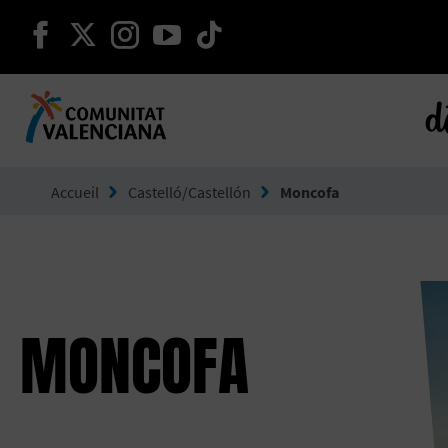
continuer sur facebook
continuer sur twitter
continuer sur instagram
continuer sur youtube
continuer sur tikto
d
Aller à Comunitat Valenciana
Accueil
Castelló/Castellón
Moncofa
MONCOFA