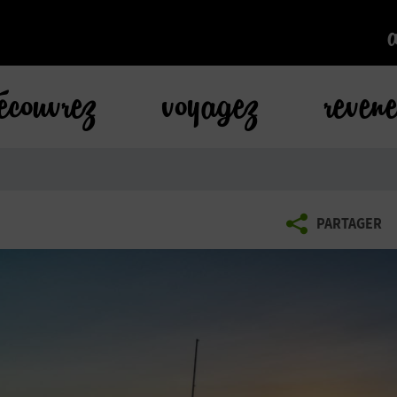
k
écouvrez
voyagez
reven
PARTAGER