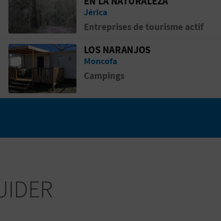
EN LA NATURALEZA
Jérica
Entreprises de tourisme actif
LOS NARANJOS
Aller &agrave; la pageLOS NARANJOS
Moncofa
Campings
UIDER