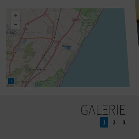
+
−
i
GALERIE
1
2
3