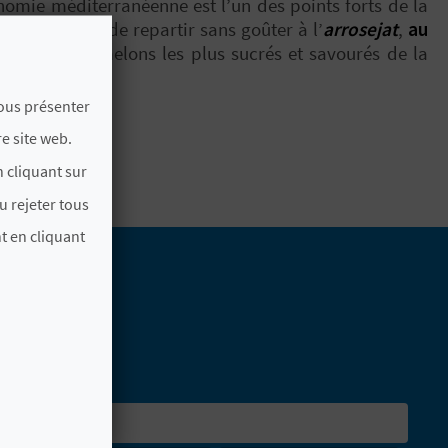
nomie méditerranéenne est l’un des points forts de la
. Impossible de repartir sans goûter à l’
arrosejat
,
au
fa
,
l’un des melons les plus sucrés et savourés de la
vous présenter
e site web.
 cliquant sur
u rejeter tous
t en cliquant