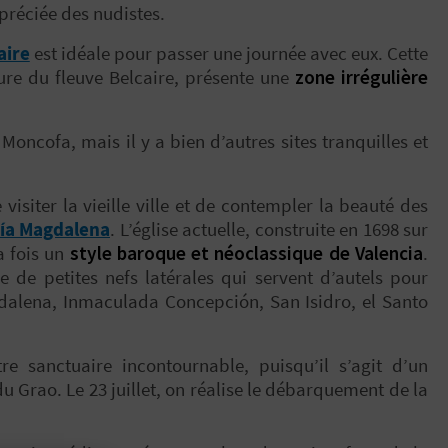
ppréciée des nudistes.
aire
est idéale pour passer une journée avec eux. Cette
ure du fleuve Belcaire, présente une
zone irrégulière
.
oncofa, mais il y a bien d’autres sites tranquilles et
visiter la vieille ville et de contempler la beauté des
ría Magdalena
. L’église actuelle, construite en 1698 sur
a fois un
style baroque et néoclassique de Valencia
.
e de petites nefs latérales qui servent d’autels pour
gdalena, Inmaculada Concepción, San Isidro, el Santo
e sanctuaire incontournable, puisqu’il s’agit d’un
u Grao. Le 23 juillet, on réalise le débarquement de la