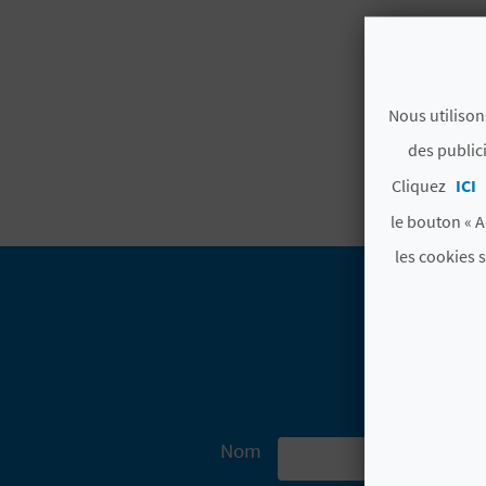
Nous utilison
des public
Cliquez
ICI
le bouton « A
les cookies 
Nom