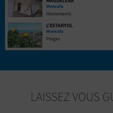
MAGDALENA
Moncofa
Monuments
L'ESTANYOL
Aller &agrave; la pageL'Estanyol
Moncofa
Plages
LAISSEZ VOUS G